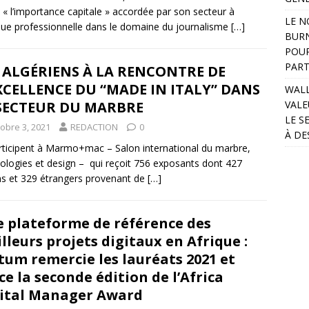
 « l’importance capitale » accordée par son secteur à
LE N
ique professionnelle dans le domaine du journalisme
[…]
BURN
POUR
PART
 ALGÉRIENS À LA RENCONTRE DE
XCELLENCE DU “MADE IN ITALY” DANS
WALL
 SECTEUR DU MARBRE
VALE
LE S
tobre 3, 2021
REDACTION
0
À DE
articipent à Marmo+mac – Salon international du marbre,
ologies et design – qui reçoit 756 exposants dont 427
ens et 329 étrangers provenant de
[…]
 plateforme de référence des
lleurs projets digitaux en Afrique :
tum remercie les lauréats 2021 et
ce la seconde édition de l’Africa
ital Manager Award