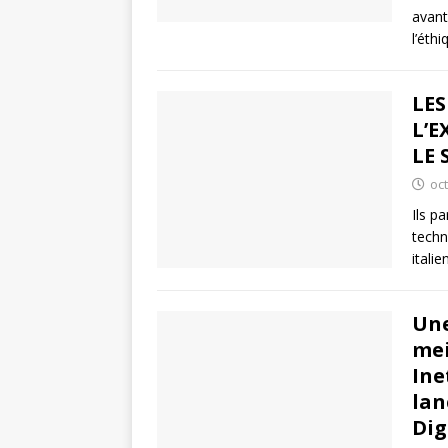
avant
l’éth
LES
L’E
LE
oc
Ils p
techn
itali
Une
mei
Ine
lan
Dig