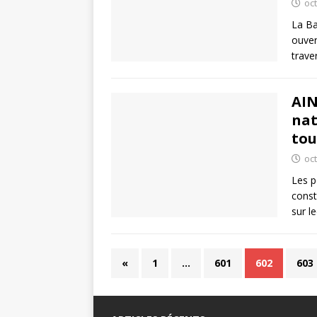
oc
La Ba
ouver
trave
AIN
nat
tou
oc
Les p
const
sur l
«
1
…
601
602
603