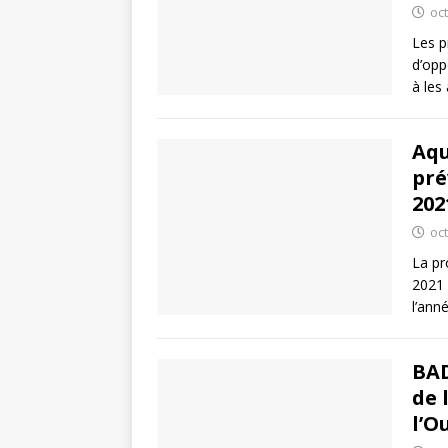
oc
Les p
d’opp
à les 
Aqu
pré
202
oc
La pr
2021 
l’ann
BAD
de 
l’O