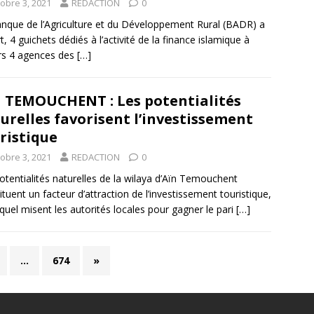
tobre 3, 2021
REDACTION
0
nque de l’Agriculture et du Développement Rural (BADR) a
t, 4 guichets dédiés à l’activité de la finance islamique à
rs 4 agences des
[…]
 TEMOUCHENT : Les potentialités
urelles favorisent l’investissement
ristique
tobre 3, 2021
REDACTION
0
otentialités naturelles de la wilaya d’Aïn Temouchent
ituent un facteur d’attraction de l’investissement touristique,
equel misent les autorités locales pour gagner le pari
[…]
…
674
»