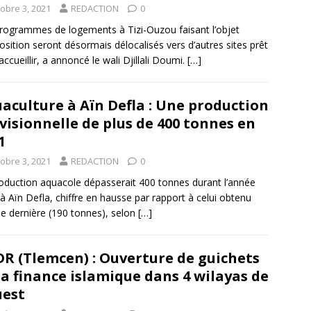
tobre 3, 2021
REDACTION
0
rogrammes de logements à Tizi-Ouzou faisant l’objet
osition seront désormais délocalisés vers d’autres sites prêt
accueillir, a annoncé le wali Djillali Doumi.
[…]
aculture à Aïn Defla : Une production
visionnelle de plus de 400 tonnes en
1
tobre 3, 2021
REDACTION
0
oduction aquacole dépasserait 400 tonnes durant l’année
à Aïn Defla, chiffre en hausse par rapport à celui obtenu
ée dernière (190 tonnes), selon
[…]
R (Tlemcen) : Ouverture de guichets
la finance islamique dans 4 wilayas de
uest