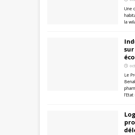
Une o
habit
la wi
Ind
sur
éco
oc
Le Pr
Benab
pharm
l’Eta
Log
pro
dél