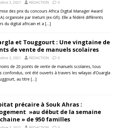
tobre 3, 2021
REDACTION
0
mise des prix du concours Africa Digital Manager Award
) organisée par Inetum (ex-Gfi). Elle a fédéré différents
rs du digital africain et a
[…]
rgla et Touggourt : Une vingtaine de
nts de vente de manuels scolaires
tobre 3, 2021
REDACTION
0
oins de 20 points de vente de manuels scolaires, tous
rs confondus, ont été ouverts à travers les wilayas d’Ouargla
uggourt, au titre
[…]
itat précaire à Souk Ahras :
ogement »au début de la semaine
chaine » de 950 familles
tobre 3, 2021
REDACTION
0