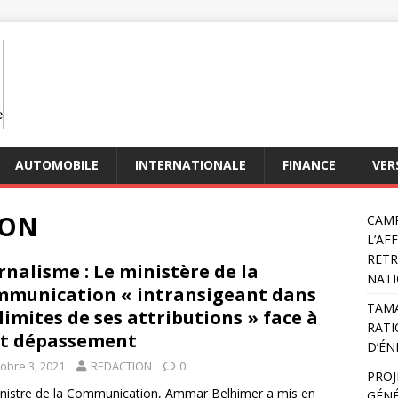
AUTOMOBILE
INTERNATIONALE
FINANCE
VER
ION
CAMP
L’AF
RETR
rnalisme : Le ministère de la
NATI
munication « intransigeant dans
TAMA
 limites de ses attributions » face à
RATI
t dépassement
D’ÉN
tobre 3, 2021
REDACTION
0
PROJ
nistre de la Communication, Ammar Belhimer a mis en
GÉNÉ