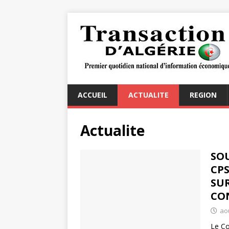
ACCUEIL
ACTUALITE
REGION
Actualite
SOU
CPS
SUR
CO
aoû
Le Co