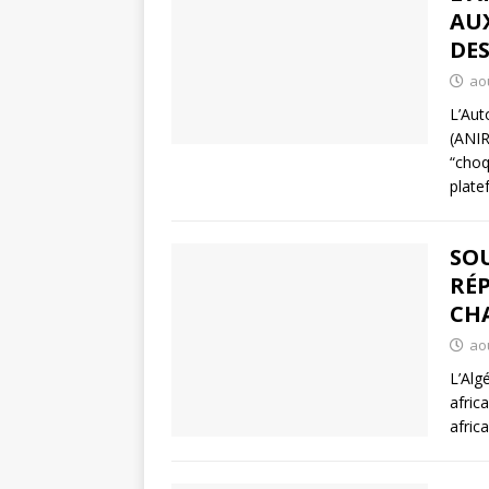
AU
DES
aoû
L’Aut
(ANIR
“choq
plat
SOU
RÉP
CHA
aoû
L’Alg
afric
afric