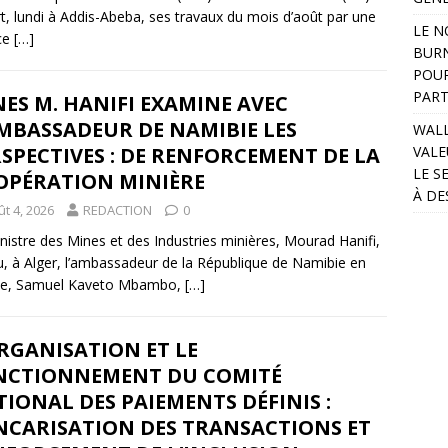
t, lundi à Addis-Abeba, ses travaux du mois d’août par une
LE N
ce
[…]
BURN
POUR
PART
ES M. HANIFI EXAMINE AVEC
MBASSADEUR DE NAMIBIE LES
WALL
SPECTIVES : DE RENFORCEMENT DE LA
VALE
LE S
OPÉRATION MINIÈRE
À DE
t 4, 2026
REDACTION
0
nistre des Mines et des Industries minières, Mourad Hanifi,
u, à Alger, l’ambassadeur de la République de Namibie en
rie, Samuel Kaveto Mbambo,
[…]
RGANISATION ET LE
NCTIONNEMENT DU COMITÉ
IONAL DES PAIEMENTS DÉFINIS :
NCARISATION DES TRANSACTIONS ET