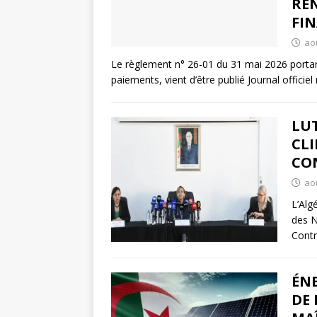
RE
FI
aoû
Le règlement n° 26-01 du 31 mai 2026 portan
paiements, vient d’être publié Journal officie
LU
CLI
CO
aoû
L’Alg
des N
Contr
ÉNE
DE