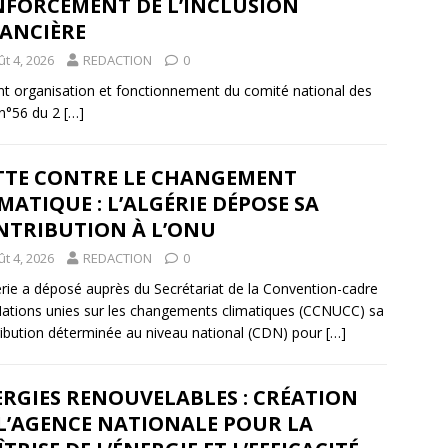
NFORCEMENT DE L’INCLUSION
NANCIÈRE
t 4, 2026
REDACTION
0
t organisation et fonctionnement du comité national des
l n°56 du 2
[…]
TTE CONTRE LE CHANGEMENT
MATIQUE : L’ALGÉRIE DÉPOSE SA
NTRIBUTION À L’ONU
t 4, 2026
REDACTION
0
érie a déposé auprès du Secrétariat de la Convention-cadre
ations unies sur les changements climatiques (CCNUCC) sa
ibution déterminée au niveau national (CDN) pour
[…]
RGIES RENOUVELABLES : CRÉATION
 L’AGENCE NATIONALE POUR LA