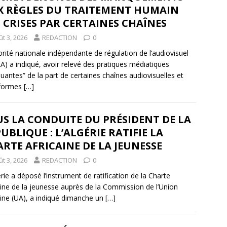
X RÈGLES DU TRAITEMENT HUMAIN
 CRISES PAR CERTAINES CHAÎNES
t 3, 2026
REDACTION
0
orité nationale indépendante de régulation de l’audiovisuel
A) a indiqué, avoir relevé des pratiques médiatiques
uantes” de la part de certaines chaînes audiovisuelles et
eformes
[…]
S LA CONDUITE DU PRÉSIDENT DE LA
UBLIQUE : L’ALGÉRIE RATIFIE LA
RTE AFRICAINE DE LA JEUNESSE
t 3, 2026
REDACTION
0
érie a déposé l’instrument de ratification de la Charte
aine de la jeunesse auprès de la Commission de l’Union
aine (UA), a indiqué dimanche un
[…]