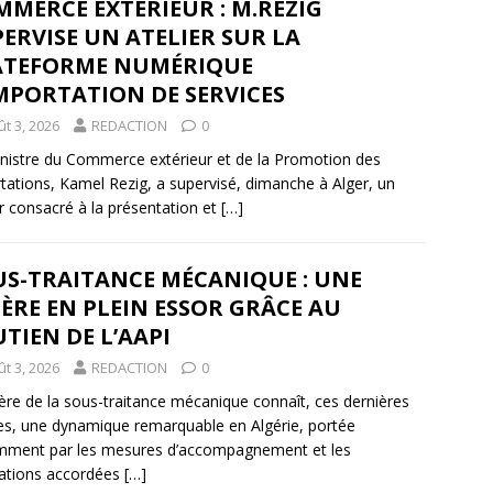
MERCE EXTÉRIEUR : M.REZIG
ERVISE UN ATELIER SUR LA
ATEFORME NUMÉRIQUE
MPORTATION DE SERVICES
t 3, 2026
REDACTION
0
nistre du Commerce extérieur et de la Promotion des
tations, Kamel Rezig, a supervisé, dimanche à Alger, un
er consacré à la présentation et
[…]
US-TRAITANCE MÉCANIQUE : UNE
IÈRE EN PLEIN ESSOR GRÂCE AU
TIEN DE L’AAPI
t 3, 2026
REDACTION
0
lière de la sous-traitance mécanique connaît, ces dernières
s, une dynamique remarquable en Algérie, portée
mment par les mesures d’accompagnement et les
itations accordées
[…]