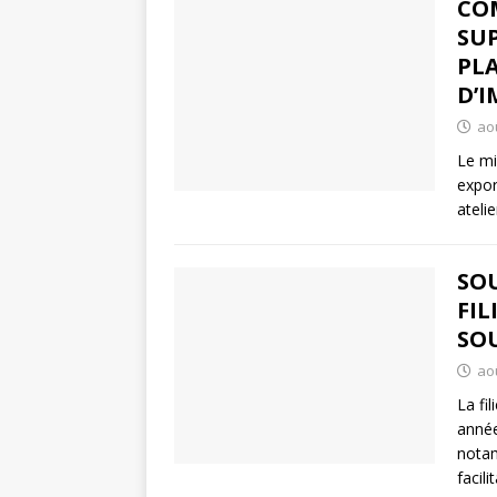
COM
SUP
PL
D’I
aoû
Le mi
expor
ateli
SO
FIL
SOU
aoû
La fi
année
nota
facil