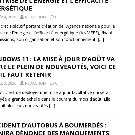
TRISE DE L’ÉNERGIE ET L’EFFICACITÉ
ERGÉTIQUE
t 4, 2026
REDACTION
0
cret exécutif portant création de l’Agence nationale pour la
ise de l’énergie et l’efficacité énergétique (ANMEEE), fixant
issions, son organisation et son fonctionnement,
[…]
DOWS 11 : LA MISE À JOUR D’AOÛT VA
RE LE PLEIN DE NOUVEAUTÉS, VOICI CE
IL FAUT RETENIR
t 3, 2026
REDACTION
0
oft vient de déployer une mise à jour facultative qui sera
yée à grande échelle dans le courant du mois d’août. Elle
duit plusieurs nouveautés
[…]
CIDENT D’AUTOBUS À BOUMERDÈS :
ANIRA DÉNONCE DES MANQUEMENTS