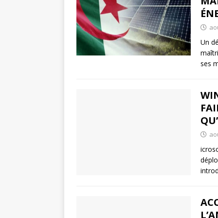
MAÎ
ÉN
aoû
Un dé
maîtr
ses m
WIN
FAI
QU’
aoû
icros
déplo
intro
AC
L’