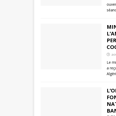
ouver
séan
MIN
L’A
PER
CO
aoû
Le mi
a reç
Algé
L’O
FO
NAT
BA