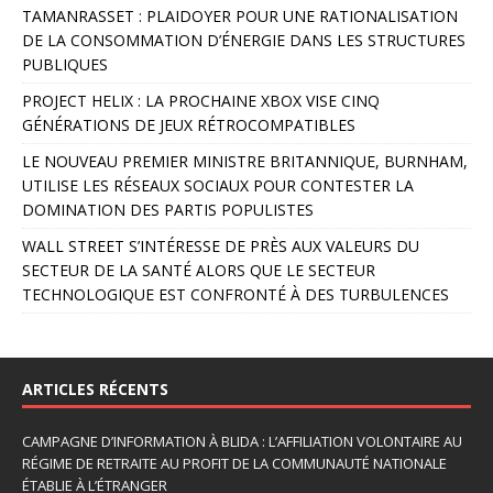
r
TAMANRASSET : PLAIDOYER POUR UNE RATIONALISATION
n
DE LA CONSOMMATION D’ÉNERGIE DANS LES STRUCTURES
a
PUBLIQUES
t
PROJECT HELIX : LA PROCHAINE XBOX VISE CINQ
i
GÉNÉRATIONS DE JEUX RÉTROCOMPATIBLES
v
e
LE NOUVEAU PREMIER MINISTRE BRITANNIQUE, BURNHAM,
:
UTILISE LES RÉSEAUX SOCIAUX POUR CONTESTER LA
DOMINATION DES PARTIS POPULISTES
WALL STREET S’INTÉRESSE DE PRÈS AUX VALEURS DU
SECTEUR DE LA SANTÉ ALORS QUE LE SECTEUR
TECHNOLOGIQUE EST CONFRONTÉ À DES TURBULENCES
ARTICLES RÉCENTS
CAMPAGNE D’INFORMATION À BLIDA : L’AFFILIATION VOLONTAIRE AU
RÉGIME DE RETRAITE AU PROFIT DE LA COMMUNAUTÉ NATIONALE
ÉTABLIE À L’ÉTRANGER