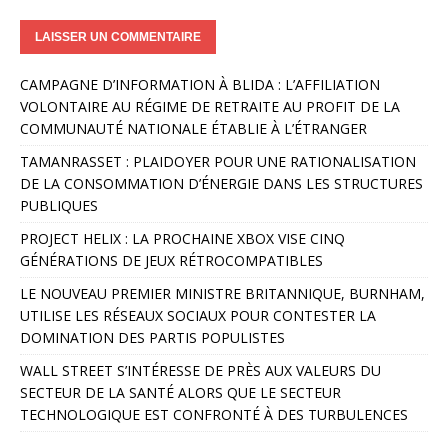
A
CAMPAGNE D’INFORMATION À BLIDA : L’AFFILIATION
l
VOLONTAIRE AU RÉGIME DE RETRAITE AU PROFIT DE LA
t
COMMUNAUTÉ NATIONALE ÉTABLIE À L’ÉTRANGER
e
r
TAMANRASSET : PLAIDOYER POUR UNE RATIONALISATION
n
DE LA CONSOMMATION D’ÉNERGIE DANS LES STRUCTURES
a
PUBLIQUES
t
PROJECT HELIX : LA PROCHAINE XBOX VISE CINQ
i
GÉNÉRATIONS DE JEUX RÉTROCOMPATIBLES
v
e
LE NOUVEAU PREMIER MINISTRE BRITANNIQUE, BURNHAM,
:
UTILISE LES RÉSEAUX SOCIAUX POUR CONTESTER LA
DOMINATION DES PARTIS POPULISTES
WALL STREET S’INTÉRESSE DE PRÈS AUX VALEURS DU
SECTEUR DE LA SANTÉ ALORS QUE LE SECTEUR
TECHNOLOGIQUE EST CONFRONTÉ À DES TURBULENCES