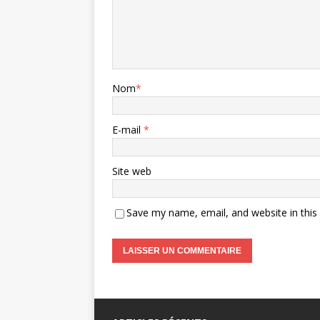
Nom
*
E-mail
*
Site web
Save my name, email, and website in this
A
l
t