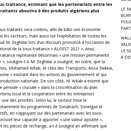
s-traitance, estimant que les partenariats entre les
LE N
raitants aboutira à des produits algériens plus
BURN
POUR
PART
sous-traitants sera continu, afin de bâtir une économie
s les secteurs, mais aussi sur l’exploitation de toutes les
WALL
qué M. Zeghdar lors d’un discours prononcé à l’occasion de
VALE
ational de la sous-traitance « ALGEST 2021 ». Ainsi,
LE S
raitance représente désormais « une mission permanente
À DE
r », souligne-t-il. M. Zeghdar a souligné, en outre, que la
ines, Mohamed Arkab, et celui des Transports, Aissa Bekkai,
rmonie » existant dans les actions du gouvernement et qui
a production nationale. De son côté, M. Arkab a estimé que
e période « cruciale » dans la concrétisation du plan
tenu local et la coopération entre les entreprises
une des priorités. Selon lui, le secteur mise le
 notamment les programmes de Sonatrach, Sonelgaz et
tifs, en s’appuyant sur des partenariats avec les sous-
 prouvé leur capacité à apporter « une valeur ajoutée »,
les pièces de rechange, a-t-il souligné en affirmant que