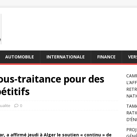
AUTOMOBILE
INTERNATIONALE
FINANCE
VER
ous-traitance pour des
CAMP
L’AF
étitifs
RETR
NATI
ualite
0
TAMA
RATI
D’ÉN
PROJ
r, a affirmé jeudi à Alger le soutien « continu » de
GÉNÉ