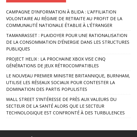
A
CAMPAGNE D’INFORMATION À BLIDA : L’AFFILIATION
l
VOLONTAIRE AU RÉGIME DE RETRAITE AU PROFIT DE LA
t
COMMUNAUTÉ NATIONALE ÉTABLIE À L’ÉTRANGER
e
r
TAMANRASSET : PLAIDOYER POUR UNE RATIONALISATION
n
DE LA CONSOMMATION D’ÉNERGIE DANS LES STRUCTURES
a
PUBLIQUES
t
PROJECT HELIX : LA PROCHAINE XBOX VISE CINQ
i
GÉNÉRATIONS DE JEUX RÉTROCOMPATIBLES
v
e
LE NOUVEAU PREMIER MINISTRE BRITANNIQUE, BURNHAM,
:
UTILISE LES RÉSEAUX SOCIAUX POUR CONTESTER LA
DOMINATION DES PARTIS POPULISTES
WALL STREET S’INTÉRESSE DE PRÈS AUX VALEURS DU
SECTEUR DE LA SANTÉ ALORS QUE LE SECTEUR
TECHNOLOGIQUE EST CONFRONTÉ À DES TURBULENCES