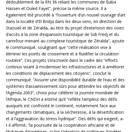
dédoublement de la RN 36 reliant les communes de Baba
Hassen et Ouled Fayet”, précise la même source. Il a
également été procédé à “l’ouverture d’un nouvel ouvrage d’art
dans la localité d’El Bridja dans les deux sens, en direction de
Staoueli et de Zéralda, au titre du projet d’extension des voies
d’accès à la zone d’expansion touristique de Sidi Fredj et du
carrefour menant au complexe touristique de Zéralda”, ajoute
le communiqué, soulignant que “cette réalisation vise à
éliminer les points de croisement et à fluidifier la circulation
routière”. Ces projets s’inscrivent dans le cadre des “efforts
continus visant à moderniser les infrastructures et à améliorer
les conditions de déplacement des citoyens”, conclut le
communiqué. “Assurer une disponibilité durable de l’eau et des
systèmes d’assainissement sûrs pour atteindre les objectifs de
l’Agenda 2063”, choisi pour célébrer la Journée mondiale de
l’Afrique, le CNDH a estimé qu’il “reflète l’ampleur des défis
auxquels est confronté le continent, notamment face aux
changements climatiques, à la sécheresse, à la désertification
et à l’aggravation du stress hydrique”. Des défis qui exigent, a-
t-il affirmé, “la poursuite de la coopération africaine et de
l’échange d’expertises, outre l’adoption de politiques fondées