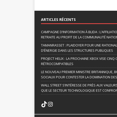
A
l
t
ARTICLES RÉCENTS
e
r
CAMPAGNE D’INFORMATION À BLIDA : L’AFFILIAT
n
RETRAITE AU PROFIT DE LA COMMUNAUTÉ NATION
a
TAMANRASSET : PLAIDOYER POUR UNE RATIONA
t
D’ÉNERGIE DANS LES STRUCTURES PUBLIQUES
i
v
PROJECT HELIX : LA PROCHAINE XBOX VISE CINQ
RÉTROCOMPATIBLES
e
:
LE NOUVEAU PREMIER MINISTRE BRITANNIQUE, B
SOCIAUX POUR CONTESTER LA DOMINATION DES
WALL STREET S’INTÉRESSE DE PRÈS AUX VALEUR
QUE LE SECTEUR TECHNOLOGIQUE EST CONFRON