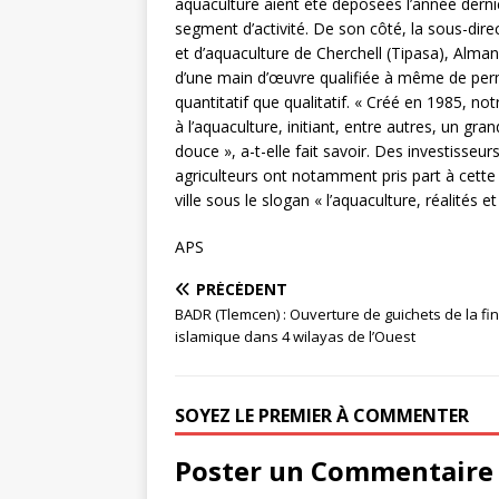
aquaculture aient été déposées l’année dernièr
segment d’activité. De son côté, la sous-dire
et d’aquaculture de Cherchell (Tipasa), Alman
d’une main d’œuvre qualifiée à même de permet
quantitatif que qualitatif. « Créé en 1985, n
à l’aquaculture, initiant, entre autres, un gr
douce », a-t-elle fait savoir. Des investisseu
agriculteurs ont notamment pris part à cette
ville sous le slogan « l’aquaculture, réalités e
APS
PRÉCÉDENT
BADR (Tlemcen) : Ouverture de guichets de la fi
islamique dans 4 wilayas de l’Ouest
SOYEZ LE PREMIER À COMMENTER
Poster un Commentaire