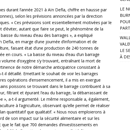
LE N
s durant l’année 2021 à Aïn Defla, chiffre en hausse par
BURN
tonnes), selon les prévisions annoncées par la direction
POUR
iques. « Ces prévisions sont essentiellement motivées par le
PART
t d’éviter, autant que faire se peut, le phénomène de la
baisse du niveau d’eau des barrages », a expliqué
WALL
ïn Defla, en marge d’une journée d’information et de
VALE
ulture, faisant état d’une production de 240 tonnes de
LE S
ée en cours. « La baisse du niveau d’eau d’un barrage
À DE
u volume d’oxygène s’y trouvant, entraînant la mort de
tinence de notre démarche anticipatrice consistant à
-il détaillé. Emettant le souhait de voir les barrages
utres opérations d’ensemencement, il a mis en exergue
tains poissons se trouvant dans le barrage contribuent à sa
r, filtrant et épurant l’eau du barrage, la débarrassant de
rbe », a-t-il argumenté. Le même responsable a, également,
aculture à l’agriculture, observant qu’elle permet de réaliser
lan quantitatif que qualitatif. « Nous nous emploierons à
rd de son impact sur la sécurité alimentaire et sur les
vant que le fait que 700 demandes d’investissements en