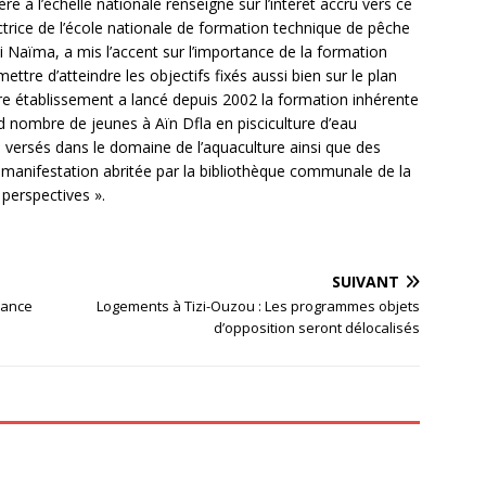
e à l’échelle nationale renseigne sur l’intérêt accru vers ce
ctrice de l’école nationale de formation technique de pêche
i Naïma, a mis l’accent sur l’importance de la formation
tre d’atteindre les objectifs fixés aussi bien sur le plan
otre établissement a lancé depuis 2002 la formation inhérente
and nombre de jeunes à Aïn Dfla en pisciculture d’eau
rs versés dans le domaine de l’aquaculture ainsi que des
 manifestation abritée par la bibliothèque communale de la
t perspectives ».
SUIVANT
nance
Logements à Tizi-Ouzou : Les programmes objets
d’opposition seront délocalisés