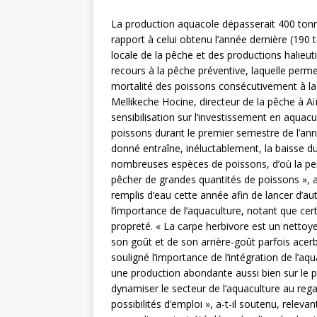
La production aquacole dépasserait 400 tonne
rapport à celui obtenu l’année dernière (190 
locale de la pêche et des productions halieut
recours à la pêche préventive, laquelle perme
mortalité des poissons consécutivement à la 
Mellikeche Hocine, directeur de la pêche à A
sensibilisation sur l’investissement en aquac
poissons durant le premier semestre de l’ann
donné entraîne, inéluctablement, la baisse d
nombreuses espèces de poissons, d’où la per
pêcher de grandes quantités de poissons », a-t
remplis d’eau cette année afin de lancer d’a
l’importance de l’aquaculture, notant que cer
propreté. « La carpe herbivore est un nettoyeu
son goût et de son arrière-goût parfois ace
souligné l’importance de l’intégration de l’aqu
une production abondante aussi bien sur le p
dynamiser le secteur de l’aquaculture au rega
possibilités d’emploi », a-t-il soutenu, rele