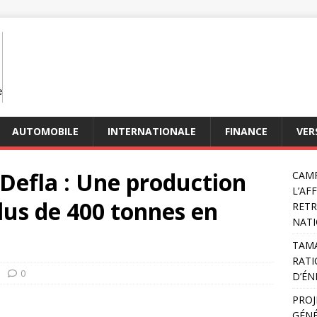
AUTOMOBILE
INTERNATIONALE
FINANCE
VER
Defla : Une production
CAMP
L’AF
plus de 400 tonnes en
RETR
NATI
TAMA
RATI
0
D’ÉN
PROJ
GÉNÉ