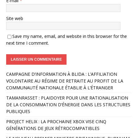
E-mail
*
Site web
Save my name, email, and website in this browser for the
next time I comment.
A
CAMPAGNE D’INFORMATION À BLIDA : L’AFFILIATION
l
VOLONTAIRE AU RÉGIME DE RETRAITE AU PROFIT DE LA
t
COMMUNAUTÉ NATIONALE ÉTABLIE À L’ÉTRANGER
e
r
TAMANRASSET : PLAIDOYER POUR UNE RATIONALISATION
n
DE LA CONSOMMATION D’ÉNERGIE DANS LES STRUCTURES
a
PUBLIQUES
t
PROJECT HELIX : LA PROCHAINE XBOX VISE CINQ
i
GÉNÉRATIONS DE JEUX RÉTROCOMPATIBLES
v
e