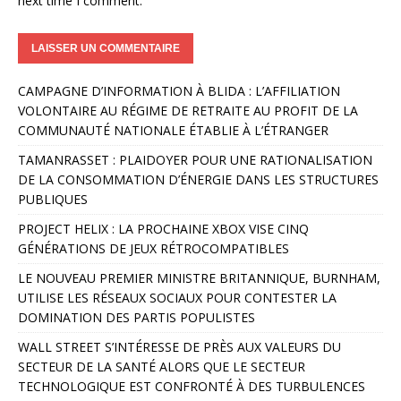
next time I comment.
A
CAMPAGNE D’INFORMATION À BLIDA : L’AFFILIATION
l
VOLONTAIRE AU RÉGIME DE RETRAITE AU PROFIT DE LA
t
COMMUNAUTÉ NATIONALE ÉTABLIE À L’ÉTRANGER
e
r
TAMANRASSET : PLAIDOYER POUR UNE RATIONALISATION
n
DE LA CONSOMMATION D’ÉNERGIE DANS LES STRUCTURES
a
PUBLIQUES
t
PROJECT HELIX : LA PROCHAINE XBOX VISE CINQ
i
GÉNÉRATIONS DE JEUX RÉTROCOMPATIBLES
v
e
LE NOUVEAU PREMIER MINISTRE BRITANNIQUE, BURNHAM,
:
UTILISE LES RÉSEAUX SOCIAUX POUR CONTESTER LA
DOMINATION DES PARTIS POPULISTES
WALL STREET S’INTÉRESSE DE PRÈS AUX VALEURS DU
SECTEUR DE LA SANTÉ ALORS QUE LE SECTEUR
TECHNOLOGIQUE EST CONFRONTÉ À DES TURBULENCES