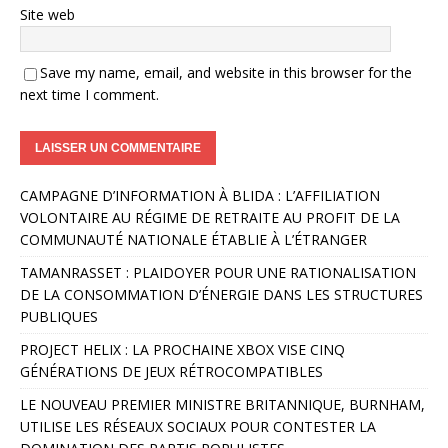
Site web
Save my name, email, and website in this browser for the
next time I comment.
A
CAMPAGNE D’INFORMATION À BLIDA : L’AFFILIATION
l
VOLONTAIRE AU RÉGIME DE RETRAITE AU PROFIT DE LA
t
COMMUNAUTÉ NATIONALE ÉTABLIE À L’ÉTRANGER
e
r
TAMANRASSET : PLAIDOYER POUR UNE RATIONALISATION
n
DE LA CONSOMMATION D’ÉNERGIE DANS LES STRUCTURES
a
PUBLIQUES
t
PROJECT HELIX : LA PROCHAINE XBOX VISE CINQ
i
GÉNÉRATIONS DE JEUX RÉTROCOMPATIBLES
v
e
LE NOUVEAU PREMIER MINISTRE BRITANNIQUE, BURNHAM,
:
UTILISE LES RÉSEAUX SOCIAUX POUR CONTESTER LA