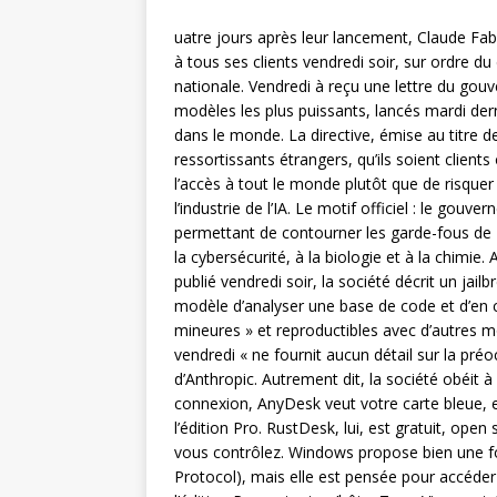
uatre jours après leur lancement, Claude Fab
à tous ses clients vendredi soir, sur ordre
nationale. Vendredi à reçu une lettre du gou
modèles les plus puissants, lancés mardi dern
dans le monde. La directive, émise au titre des
ressortissants étrangers, qu’ils soient clien
l’accès à tout le monde plutôt que de risqu
l’industrie de l’IA. Le motif officiel : le g
permettant de contourner les garde-fous de F
la cybersécurité, à la biologie et à la chimie
publié vendredi soir, la société décrit un jai
modèle d’analyser une base de code et d’en corr
mineures » et reproductibles avec d’autres mo
vendredi « ne fournit aucun détail sur la pré
d’Anthropic. Autrement dit, la société obéit
connexion, AnyDesk veut votre carte bleue, 
l’édition Pro. RustDesk, lui, est gratuit, o
vous contrôlez. Windows propose bien une 
Protocol), mais elle est pensée pour accéder 