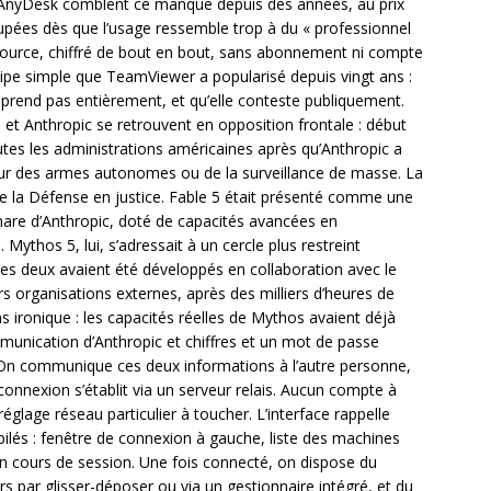
t AnyDesk comblent ce manque depuis des années, au prix
pées dès que l’usage ressemble trop à du « professionnel
urce, chiffré de bout en bout, sans abonnement ni compte
cipe simple que TeamViewer a popularisé depuis vingt ans :
prend pas entièrement, et qu’elle conteste publiquement.
 et Anthropic se retrouvent en opposition frontale : début
tes les administrations américaines après qu’Anthropic a
our des armes autonomes ou de la surveillance de masse. La
de la Défense en justice. Fable 5 était présenté comme une
hare d’Anthropic, doté de capacités avancées en
. Mythos 5, lui, s’adressait à un cercle plus restreint
Les deux avaient été développés en collaboration avec le
s organisations externes, après des milliers d’heures de
 ironique : les capacités réelles de Mythos avaient déjà
mmunication d’Anthropic et chiffres et un mot de passe
 On communique ces deux informations à l’autre personne,
a connexion s’établit via un serveur relais. Aucun compte à
églage réseau particulier à toucher. L’interface rappelle
és : fenêtre de connexion à gauche, liste des machines
 en cours de session. Une fois connecté, on dispose du
rs par glisser-déposer ou via un gestionnaire intégré, et du