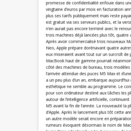
promesse de confidentialité enfouie dans une
vingtaine d’euros par mois en facturation a
plus ses tarifs publiquement mais reste paya
est gratuit via ses serveurs publics, et la ve
n’en aurait pas encore terminé avec le reno
trois machines déjà lancées plus tôt, quatre 
Après avoir commercialisé trois nouveaux Ma
Neo, Apple prépare dorénavant quatre autres
eux miseraient avant tout sur un surcroît de
MacBook haut de gamme pourrait néanmoins 
côté des machines de bureau, trois modèles s
l’arrivée attendue des puces M5 Max et d’une
a un peu plus d’un an, embarque aujourd’hu
esthétique ne semble au programme. Le const
pour son ordinateur destiné aux tâches les p
autour de l’intelligence artificielle, continuen
M5 avant la fin de l’année. La nouveauté la 
d’Apple. Après le lancement plus tôt cette
un autre modèle serait encore en préparation
rumeurs évoquent désormais le nom de MacB