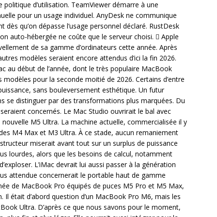
 politique d’utilisation. TeamViewer démarre à une
nnuelle pour un usage individuel. AnyDesk ne communique
nt dès qu’on dépasse l’usage personnel déclaré. RustDesk
rsion auto-hébergée ne coûte que le serveur choisi.  Apple
uvellement de sa gamme d’ordinateurs cette année. Après
autres modèles seraient encore attendus d’ici la fin 2026.
c au début de l’année, dont le très populaire MacBook
 modèles pour la seconde moitié de 2026. Certains d’entre
 puissance, sans bouleversement esthétique. Un futur
se distinguer par des transformations plus marquées. Du
eraient concernés. Le Mac Studio ouvrirait le bal avec
 nouvelle M5 Ultra. La machine actuelle, commercialisée il y
i des M4 Max et M3 Ultra. À ce stade, aucun remaniement
ructeur miserait avant tout sur un surplus de puissance
lus lourdes, alors que les besoins de calcul, notamment
t d’exploser. L’iMac devrait lui aussi passer à la génération
plus attendue concernerait le portable haut de gamme
 année de MacBook Pro équipés de puces M5 Pro et M5 Max,
. Il était d’abord question d’un MacBook Pro M6, mais les
ook Ultra. D’après ce que nous savons pour le moment,