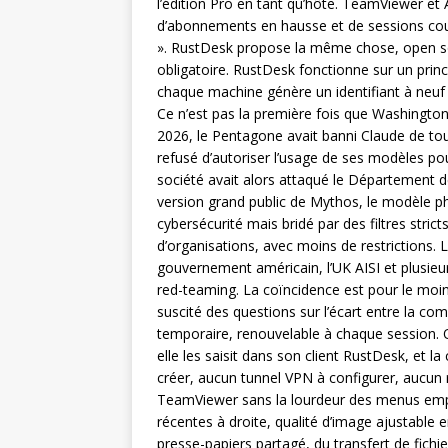
l’édition Pro en tant qu’hôte. TeamViewer e
d’abonnements en hausse et de sessions cou
». RustDesk propose la même chose, open so
obligatoire. RustDesk fonctionne sur un prin
chaque machine génère un identifiant à neuf 
Ce n’est pas la première fois que Washington
2026, le Pentagone avait banni Claude de tou
refusé d’autoriser l’usage de ses modèles p
société avait alors attaqué le Département 
version grand public de Mythos, le modèle p
cybersécurité mais bridé par des filtres stricts
d’organisations, avec moins de restrictions. 
gouvernement américain, l’UK AISI et plusieur
red-teaming. La coïncidence est pour le moins
suscité des questions sur l’écart entre la co
temporaire, renouvelable à chaque session.
elle les saisit dans son client RustDesk, et l
créer, aucun tunnel VPN à configurer, aucun r
TeamViewer sans la lourdeur des menus empil
récentes à droite, qualité d’image ajustable
presse-papiers partagé, du transfert de fichie