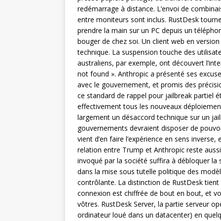
redémarrage à distance. L’envoi de combinai
entre moniteurs sont inclus. RustDesk tourn
prendre la main sur un PC depuis un télépho
bouger de chez soi. Un client web en version b
technique. La suspension touche des utilisat
australiens, par exemple, ont découvert l’int
not found ». Anthropic a présenté ses excus
avec le gouvernement, et promis des précision
ce standard de rappel pour jailbreak partiel ét
effectivement tous les nouveaux déploiements
largement un désaccord technique sur un jai
gouvernements devraient disposer de pouvoir
vient d’en faire l’expérience en sens inverse, e
relation entre Trump et Anthropic reste aussi 
invoqué par la société suffira à débloquer la
dans la mise sous tutelle politique des modèle
contrôlante. La distinction de RustDesk tient 
connexion est chiffrée de bout en bout, et vo
vôtres. RustDesk Server, la partie serveur ope
ordinateur loué dans un datacenter) en quelqu