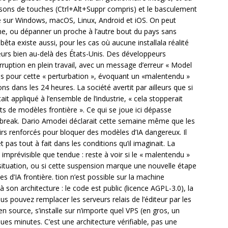
sons de touches (Ctrl+Alt+Suppr compris) et le basculement
e sur Windows, macOS, Linux, Android et iOS. On peut
ne, ou dépanner un proche à l’autre bout du pays sans
êta existe aussi, pour les cas où aucune installala réalité
eurs bien au-delà des États-Unis. Des développeurs
erruption en plein travail, avec un message d’erreur « Model
es pour cette « perturbation », évoquant un «malentendu »
s dans les 24 heures. La société avertit par ailleurs que si
ait appliqué à l’ensemble de l’industrie, « cela stopperait
 de modèles frontière ». Ce qui se joue ici dépasse
lbreak. Dario Amodei déclarait cette semaine même que les
s renforcés pour bloquer des modèles d’IA dangereux. Il
t pas tout à fait dans les conditions qu’il imaginait. La
imprévisible que tendue : reste à voir si le « malentendu »
 situation, ou si cette suspension marque une nouvelle étape
s d’IA frontière. tion n’est possible sur la machine
à son architecture : le code est public (licence AGPL-3.0), la
us pouvez remplacer les serveurs relais de l’éditeur par les
n source, s’installe sur n’importe quel VPS (en gros, un
es minutes. C’est une architecture vérifiable, pas une