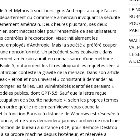
LE N
le 5 et Mythos 5 sont hors ligne. Anthropic a coupé l’accès
BURN
 du département du Commerce américain invoquant la sécurité
POUR
vernement américain. Deux heures plus tard, ses deux
PART
ier, sont inaccessibles pour l’ensemble de ses utilisateurs
 contrôles à l’exportation, visait initialement les
WALL
ts ou employés d’Anthropic. Mais la société a préféré couper
VALE
er une nonconformité. Un précédent sans équivalent dans
LE S
ouvernement américain aurait eu connaissance d’une méthode
À DE
able 5, notamment les filtres bloquant les requêtes liées à
. Anthropic conteste la gravité de la menace. Dans son article
lbreak « étroit et non universel » consistant à demander au
iger les failles. Les vulnérabilités identifiées seraient «
dèles publics, dont GPT-5.5. Sauf que la lettre reçue
occupation de sécurité nationale », selon les propres termes
 à un ordre qu’elle ne comeamViewer vous coupe la
et la fonction Bureau à distance de Windows est réservée à
pen source, et ne vous demandera jamais combien de machines
fonction de bureau à distance (RDP, pour Remote Desktop
à sa propre machine depuis l’extérieur, et réservée à