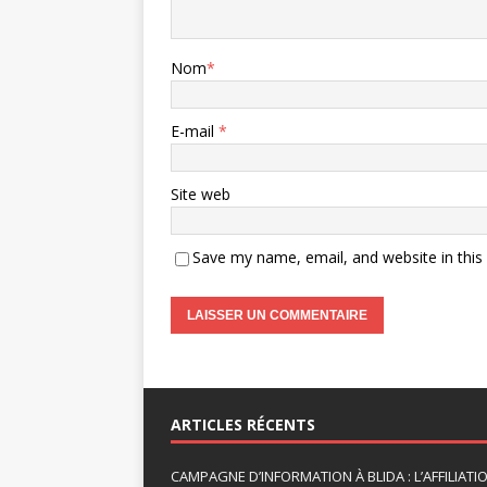
Nom
*
E-mail
*
Site web
Save my name, email, and website in this
A
l
t
ARTICLES RÉCENTS
e
r
CAMPAGNE D’INFORMATION À BLIDA : L’AFFILIAT