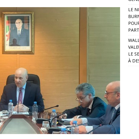
LE N
BURN
POUR
PART
WALL
VALE
LE S
À DE