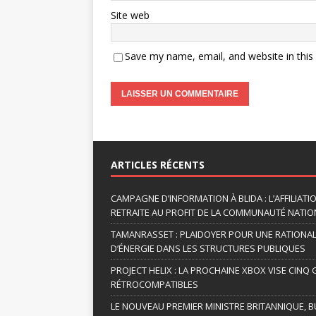
Site web
Save my name, email, and website in this
A
l
t
ARTICLES RÉCENTS
e
r
CAMPAGNE D’INFORMATION À BLIDA : L’AFFILIAT
n
RETRAITE AU PROFIT DE LA COMMUNAUTÉ NATION
a
TAMANRASSET : PLAIDOYER POUR UNE RATIONA
t
D’ÉNERGIE DANS LES STRUCTURES PUBLIQUES
i
v
PROJECT HELIX : LA PROCHAINE XBOX VISE CINQ
RÉTROCOMPATIBLES
e
:
LE NOUVEAU PREMIER MINISTRE BRITANNIQUE, B