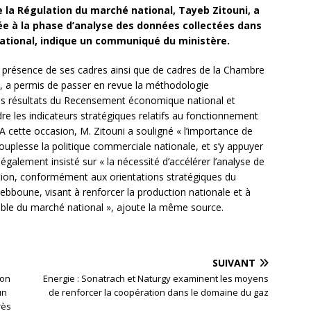
 la Régulation du marché national, Tayeb Zitouni, a
ée à la phase d’analyse des données collectées dans
tional, indique un communiqué du ministère.
n présence de ses cadres ainsi que de cadres de la Chambre
), a permis de passer en revue la méthodologie
des résultats du Recensement économique national et
dre les indicateurs stratégiques relatifs au fonctionnement
 cette occasion, M. Zitouni a souligné « l’importance de
ouplesse la politique commerciale nationale, et s’y appuyer
 également insisté sur « la nécessité d’accélérer l’analyse de
tion, conformément aux orientations stratégiques du
ebboune, visant à renforcer la production nationale et à
able du marché national », ajoute la même source.
SUIVANT
ion
Energie : Sonatrach et Naturgy examinent les moyens
un
de renforcer la coopération dans le domaine du gaz
rès