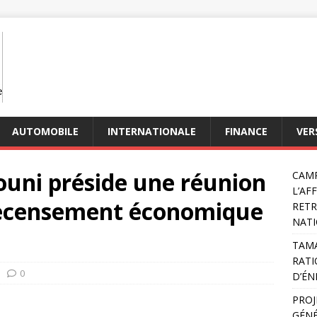
AUTOMOBILE
INTERNATIONALE
FINANCE
VER
ouni préside une réunion
CAMP
L’AF
Recensement économique
RETR
NATI
TAMA
RATI
0
D’ÉN
PROJ
GÉNÉ