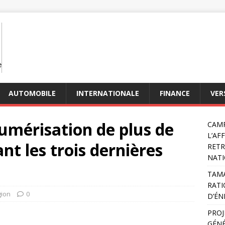
AUTOMOBILE
INTERNATIONALE
FINANCE
VER
mérisation de plus de
CAMP
L’AF
nt les trois dernières
RETR
NATI
TAMA
RATI
gion
0
D’ÉN
PROJ
GÉNÉ