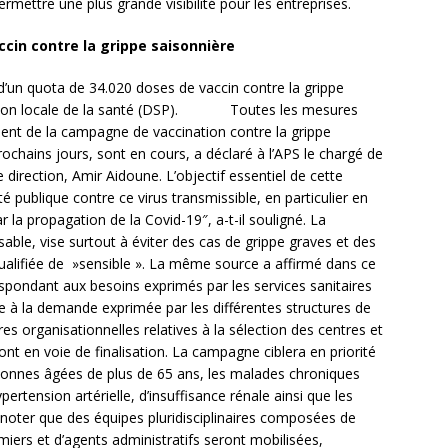
mettre une plus grande visibilité pour les entreprises.
ccin contre la grippe saisonnière
 d’un quota de 34.020 doses de vaccin contre la grippe
rection locale de la santé (DSP). Toutes les mesures
ment de la campagne de vaccination contre la grippe
rochains jours, sont en cours, a déclaré à l’APS le chargé de
 direction, Amir Aidoune. L’objectif essentiel de cette
publique contre ce virus transmissible, en particulier en
la propagation de la Covid-19″, a-t-il souligné. La
le, vise surtout à éviter des cas de grippe graves et des
 qualifiée de »sensible ». La même source a affirmé dans ce
spondant aux besoins exprimés par les services sanitaires
re à la demande exprimée par les différentes structures de
es organisationnelles relatives à la sélection des centres et
nt en voie de finalisation. La campagne ciblera en priorité
rsonnes âgées de plus de 65 ans, les malades chroniques
pertension artérielle, d’insuffisance rénale ainsi que les
noter que des équipes pluridisciplinaires composées de
rmiers et d’agents administratifs seront mobilisées,