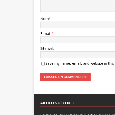
Nom
*
E-mail
*
Site web
Save my name, email, and website in this
A
l
t
ARTICLES RÉCENTS
e
r