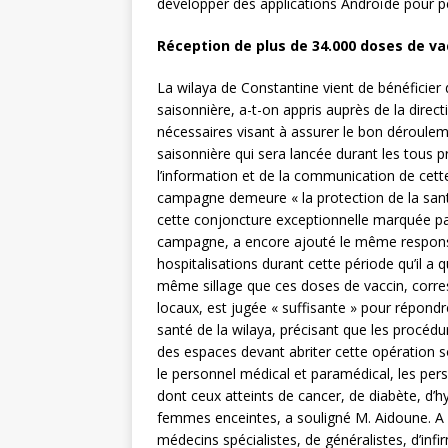
développer des applications Androïde pour per
Réception de plus de 34.000 doses de va
La wilaya de Constantine vient de bénéficier
saisonnière, a-t-on appris auprès de la di
nécessaires visant à assurer le bon déroule
saisonnière qui sera lancée durant les tous p
l’information et de la communication de cette
campagne demeure « la protection de la santé 
cette conjoncture exceptionnelle marquée par 
campagne, a encore ajouté le même responsab
hospitalisations durant cette période qu’il a
même sillage que ces doses de vaccin, corre
locaux, est jugée « suffisante » pour répond
santé de la wilaya, précisant que les procédur
des espaces devant abriter cette opération so
le personnel médical et paramédical, les pe
dont ceux atteints de cancer, de diabète, d’hy
femmes enceintes, a souligné M. Aidoune. A 
médecins spécialistes, de généralistes, d’infi