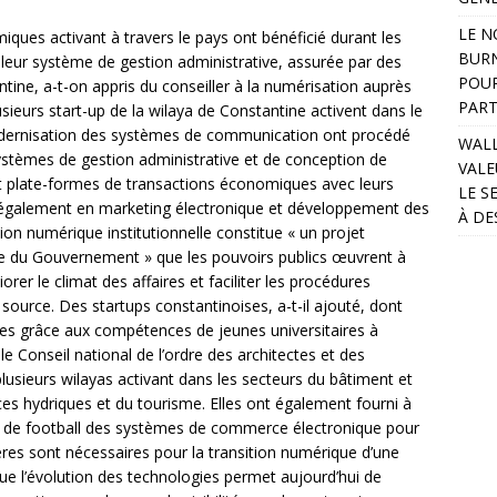
LE N
miques activant à travers le pays ont bénéficié durant les
BURN
 leur système de gestion administrative, assurée par des
POUR
tine, a-t-on appris du conseiller à la numérisation auprès
PART
usieurs start-up de la wilaya de Constantine activent dans le
odernisation des systèmes de communication ont procédé
WALL
systèmes de gestion administrative et de conception de
VALE
et plate-formes de transactions économiques avec leurs
LE S
ste également en marketing électronique et développement des
À DE
on numérique institutionnelle constitue « un projet
me du Gouvernement » que les pouvoirs publics œuvrent à
rer le climat des affaires et faciliter les procédures
source. Des startups constantinoises, a-t-il ajouté, dont
es grâce aux compétences de jeunes universitaires à
e Conseil national de l’ordre des architectes et des
lusieurs wilayas activant dans les secteurs du bâtiment et
ces hydriques et du tourisme. Elles ont également fourni à
 1 de football des systèmes de commerce électronique pour
tères sont nécessaires pour la transition numérique d’une
 que l’évolution des technologies permet aujourd’hui de