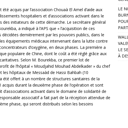
LE N
 été acquis par l’association Chouaà El Amel d’aide aux
BURN
lissements hospitaliers et d’associations activant dans le
POUR
ès des initiateurs de cette démarche. Le secrétaire général
PART
rekba, a indiqué à l’APS que « l’acquisition de ces
ns décidées dernièrement par les pouvoirs publics, dans le
WALL
e des équipements médicaux intervenant dans la lutte contre
VALE
es concentrateurs d’oxygène, en deux phases. La première a
LE S
que populaire de Chine, dont le coût a été réglé grâce aux
À DE
 caritatives. Selon M. Bourekba, ce premier lot de
profit de l’hôpital « Moudjahid Mouhad Abdelkader » du chef
s et les hôpitaux de Messaàd de Hassi Bahbah (10
 été offert à un nombre de structures sanitaires de la
té acquis durant la deuxième phase de l’opération et sont
it d’associations activant dans le domaine de solidarité de
esponsable associatif a fait part de la réception attendue de
sième phase, qui seront distribués selon les besoins