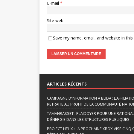
E-mail
*
Site web
Save my name, email, and website in this
A
l
t
ARTICLES RÉCENTS
e
r
CAMPAGNE D’INFORMATION À BLIDA : L’AFFILIAT
n
RETRAITE AU PROFIT DE LA COMMUNAUTÉ NATION
a
TAMANRASSET : PLAIDOYER POUR UNE RATIONA
t
D’ÉNERGIE DANS LES STRUCTURES PUBLIQUES
i
v
PROJECT HELIX : LA PROCHAINE XBOX VISE CINQ