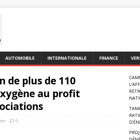
AUTOMOBILE
INTERNATIONALE
FINANCE
VER
n de plus de 110
CAMP
L’AF
xygène au profit
RETR
NATI
sociations
TAMA
RATI
ion
0
D’ÉN
PROJ
GÉNÉ