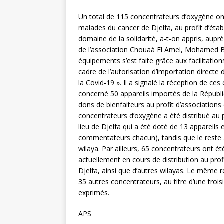
Un total de 115 concentrateurs d’oxygène ont
malades du cancer de Djelfa, au profit d’étab
domaine de la solidarité, a-t-on appris, aupr
de l’association Chouaà El Amel, Mohamed Bou
équipements s’est faite grâce aux facilitatio
cadre de l’autorisation d’importation direct
la Covid-19 ». Il a signalé la réception de c
concerné 50 appareils importés de la Républi
dons de bienfaiteurs au profit d’associations
concentrateurs d’oxygène a été distribué au 
lieu de Djelfa qui a été doté de 13 appareil
commentateurs chacun), tandis que le reste a
wilaya. Par ailleurs, 65 concentrateurs ont é
actuellement en cours de distribution au prof
Djelfa, ainsi que d’autres wilayas. Le même r
35 autres concentrateurs, au titre d’une troi
exprimés.
APS