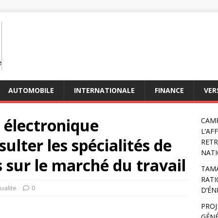
AUTOMOBILE
INTERNATIONALE
FINANCE
VER
e électronique
CAMP
L’AF
ulter les spécialités de
RETR
NATI
 sur le marché du travail
TAMA
RATI
ualite
0
D’ÉN
PROJ
GÉNÉ