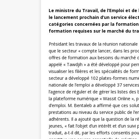
Le ministre du Travail, de l’Emploi et de 
le lancement prochain d’un service éle
catégories concernées par la formation d
formation requises sur le marché du trav
Présidant les travaux de la réunion nationale 
que le secteur « compte lancer, dans les pro
offres de formation aux besoins du marché d
appelé « Tawdjih » a été développé pour per
visualiser les filières et les spécialités de fo
secteur a développé 102 plates-formes numéri
nationale de l’emploi a développé 37 services
l’agence de réguler et de gérer les listes des 
la plateforme numérique « Wassit Online », p
d’emploi. M. Bentaleb a affirmé que ces solu
prestations au niveau du service public de l’
adhérents. Il a ajouté que la question de l
jeunes, « fait l’objet d’un intérêt et d’un suivi
traduit, a-t-il dit, par les efforts consenti