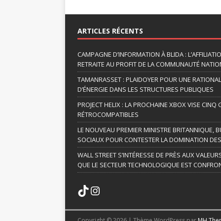
A
l
t
ARTICLES RÉCENTS
e
r
CAMPAGNE D’INFORMATION À BLIDA : L’AFFILIAT
n
RETRAITE AU PROFIT DE LA COMMUNAUTÉ NATION
a
TAMANRASSET : PLAIDOYER POUR UNE RATIONA
t
D’ÉNERGIE DANS LES STRUCTURES PUBLIQUES
i
v
PROJECT HELIX : LA PROCHAINE XBOX VISE CINQ
RÉTROCOMPATIBLES
e
:
LE NOUVEAU PREMIER MINISTRE BRITANNIQUE, B
SOCIAUX POUR CONTESTER LA DOMINATION DES
WALL STREET S’INTÉRESSE DE PRÈS AUX VALEUR
QUE LE SECTEUR TECHNOLOGIQUE EST CONFRON
Copyright © 2026 | Thème WordPress par
MH The