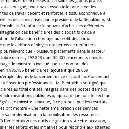
’emplois et de richesses ». Il a salué les grands projets
 a-t-il souligné, une « base essentielle pour créer les
ités de travail décent et renforcer le tissu économique à
lé les décisions prises par le président de la République, M.
emploi et à renforcer le pouvoir d’achat des différentes
’intégration des bénéficiaires des dispositifs d’aide à
titution de l’allocation chômage au profit des primo-
mé que les efforts déployés ont permis de renforcer la
loi, relevant que « plusieurs placements dans le secteur
tobre dernier, 292.823 dont 30.407 placements dans les
ômage, le ministre a indiqué que « le nombre des
ier, 1.985.186 bénéficiaires, ajoutant que 28.659
d’emploi depuis le lancement de ce dispositif ». Concernant
de à l’insertion professionnelle, M. Bentaleb a souligné que
iaires au total ont été intégrés dans des postes d’emploi
t administrations publiques », ajoutant que pour le secteur
grés. Le ministre a indiqué, à ce propos, que les résultats
ées ont montré « une nette amélioration des services
ce à sa modernisation, à la mobilisation des ressources
à l’amélioration des outils de gestion ». A cette occasion,
ifier les efforts et les initiatives pour répondre aux attentes