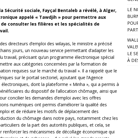
LE N
la Sécurité sociale, Fayçal Bentaleb a révélé, à Alger,
BURN
ctronique appelé « Tawdjih » pour permettre aux
POUR
e consulter les filières et les spécialités de
PART
ail.
WALL
des directeurs d’emploi des wilayas, le ministre a précisé
VALE
chains jours, un nouveau service permettant d’adapter les
LE S
u travail, précisant qu’un programme électronique spécial
À DE
mettre aux catégories concernées par la formation de
rmation requises sur le marché du travail ». Il a rappelé que le
ques sur le portail sectoriel, ajoutant que l’Agence
 électroniques, dont la plateforme « Minha », qui a permis à
bénéficiaires du dispositif de l’allocation chômage, ainsi que
our concilier les demandes d’emploi avec les offres
tions numériques ont permis d’améliorer la qualité des
emploi et de réduire les motifs de déplacement des
a réduction du chômage dans notre pays, notamment chez les
 particuliers de la part des autorités publiques, et cela, se
s pour renforcer les mécanismes de décollage économique qui