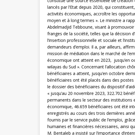
constitue une source essentielle de création d
lancés par l’Etat depuis 2020, qui constituent,
activités économiques, accroître les opportun
moyen et à long termes ». Le ministre a rappe
Abdelmadjid Tebboune, visant à promouvoir l’
franges de la société, telles que la décision d
l’insertion professionnelle et sociale et l’ins
demandeurs d’emploi. Il a, par ailleurs, affir
mission de médiation dans le marché de l’emp
économique ont atteint en 2023, jusqu’en oc
wilayas du Sud ». Concernant l’allocation ch
bénéficiaires a atteint, jusqu’en octobre dern
bénéficiaires ont été placés dans des postes 
le dossier des bénéficiaires du dispositif d’ai
« jusqu’au 20 novembre 2023, 322.702 bénéfic
permanents dans le secteur des institutions e
économique, 46.659 bénéficiaires ont été inté
enregistrés au cours des trois dernières ann
fournis par le service public de l’emploi, grâ
humaines et financières nécessaires, ainsi qu’
M. Bentaleb a insisté sur l’importance d’intens