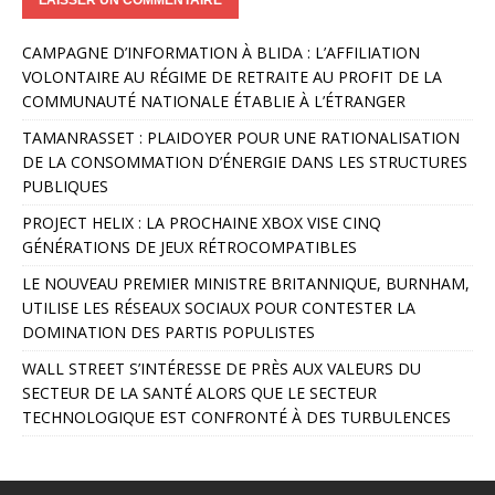
A
CAMPAGNE D’INFORMATION À BLIDA : L’AFFILIATION
l
VOLONTAIRE AU RÉGIME DE RETRAITE AU PROFIT DE LA
t
COMMUNAUTÉ NATIONALE ÉTABLIE À L’ÉTRANGER
e
r
TAMANRASSET : PLAIDOYER POUR UNE RATIONALISATION
n
DE LA CONSOMMATION D’ÉNERGIE DANS LES STRUCTURES
a
PUBLIQUES
t
PROJECT HELIX : LA PROCHAINE XBOX VISE CINQ
i
GÉNÉRATIONS DE JEUX RÉTROCOMPATIBLES
v
e
LE NOUVEAU PREMIER MINISTRE BRITANNIQUE, BURNHAM,
:
UTILISE LES RÉSEAUX SOCIAUX POUR CONTESTER LA
DOMINATION DES PARTIS POPULISTES
WALL STREET S’INTÉRESSE DE PRÈS AUX VALEURS DU
SECTEUR DE LA SANTÉ ALORS QUE LE SECTEUR
TECHNOLOGIQUE EST CONFRONTÉ À DES TURBULENCES