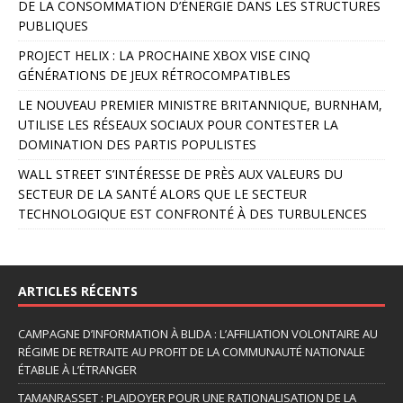
DE LA CONSOMMATION D’ÉNERGIE DANS LES STRUCTURES
a
PUBLIQUES
t
PROJECT HELIX : LA PROCHAINE XBOX VISE CINQ
i
GÉNÉRATIONS DE JEUX RÉTROCOMPATIBLES
v
e
LE NOUVEAU PREMIER MINISTRE BRITANNIQUE, BURNHAM,
:
UTILISE LES RÉSEAUX SOCIAUX POUR CONTESTER LA
DOMINATION DES PARTIS POPULISTES
WALL STREET S’INTÉRESSE DE PRÈS AUX VALEURS DU
SECTEUR DE LA SANTÉ ALORS QUE LE SECTEUR
TECHNOLOGIQUE EST CONFRONTÉ À DES TURBULENCES
ARTICLES RÉCENTS
CAMPAGNE D’INFORMATION À BLIDA : L’AFFILIATION VOLONTAIRE AU
RÉGIME DE RETRAITE AU PROFIT DE LA COMMUNAUTÉ NATIONALE
ÉTABLIE À L’ÉTRANGER
TAMANRASSET : PLAIDOYER POUR UNE RATIONALISATION DE LA