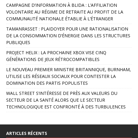
CAMPAGNE D’INFORMATION À BLIDA : L’AFFILIATION
l
VOLONTAIRE AU RÉGIME DE RETRAITE AU PROFIT DE LA
t
COMMUNAUTÉ NATIONALE ÉTABLIE À L’ÉTRANGER
e
r
TAMANRASSET : PLAIDOYER POUR UNE RATIONALISATION
n
DE LA CONSOMMATION D’ÉNERGIE DANS LES STRUCTURES
a
PUBLIQUES
t
PROJECT HELIX : LA PROCHAINE XBOX VISE CINQ
i
GÉNÉRATIONS DE JEUX RÉTROCOMPATIBLES
v
e
LE NOUVEAU PREMIER MINISTRE BRITANNIQUE, BURNHAM,
:
UTILISE LES RÉSEAUX SOCIAUX POUR CONTESTER LA
DOMINATION DES PARTIS POPULISTES
WALL STREET S’INTÉRESSE DE PRÈS AUX VALEURS DU
SECTEUR DE LA SANTÉ ALORS QUE LE SECTEUR
TECHNOLOGIQUE EST CONFRONTÉ À DES TURBULENCES
ARTICLES RÉCENTS