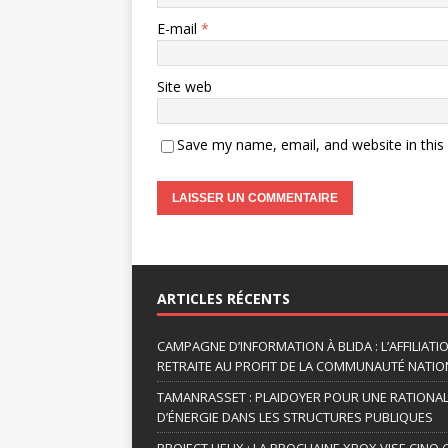
E-mail
*
Site web
Save my name, email, and website in this
A
l
t
ARTICLES RÉCENTS
e
r
CAMPAGNE D’INFORMATION À BLIDA : L’AFFILIAT
n
RETRAITE AU PROFIT DE LA COMMUNAUTÉ NATION
a
TAMANRASSET : PLAIDOYER POUR UNE RATIONA
t
D’ÉNERGIE DANS LES STRUCTURES PUBLIQUES
i
PROJECT HELIX : LA PROCHAINE XBOX VISE CINQ