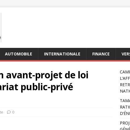
AUTOMOBILE
INTERNATIONALE
FINANCE
VER
avant-projet de loi
CAMP
L’AF
riat public-privé
RETR
NATI
TAMA
RATI
te
0
D’ÉN
PROJ
GÉNÉ