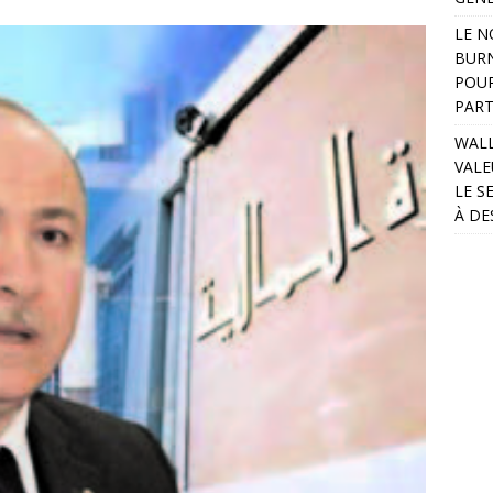
LE N
BURN
POUR
PART
WALL
VALE
LE S
À DE