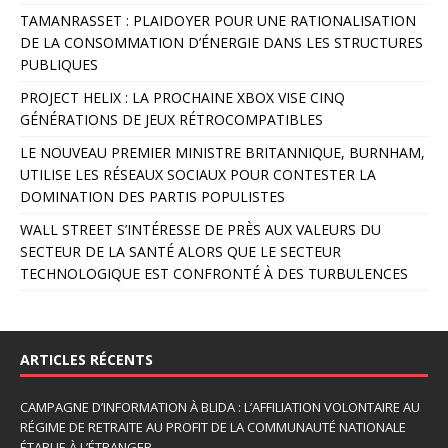
r
TAMANRASSET : PLAIDOYER POUR UNE RATIONALISATION
n
DE LA CONSOMMATION D’ÉNERGIE DANS LES STRUCTURES
a
PUBLIQUES
t
PROJECT HELIX : LA PROCHAINE XBOX VISE CINQ
i
GÉNÉRATIONS DE JEUX RÉTROCOMPATIBLES
v
e
LE NOUVEAU PREMIER MINISTRE BRITANNIQUE, BURNHAM,
:
UTILISE LES RÉSEAUX SOCIAUX POUR CONTESTER LA
DOMINATION DES PARTIS POPULISTES
WALL STREET S’INTÉRESSE DE PRÈS AUX VALEURS DU
SECTEUR DE LA SANTÉ ALORS QUE LE SECTEUR
TECHNOLOGIQUE EST CONFRONTÉ À DES TURBULENCES
ARTICLES RÉCENTS
CAMPAGNE D’INFORMATION À BLIDA : L’AFFILIATION VOLONTAIRE AU
RÉGIME DE RETRAITE AU PROFIT DE LA COMMUNAUTÉ NATIONALE
ÉTABLIE À L’ÉTRANGER