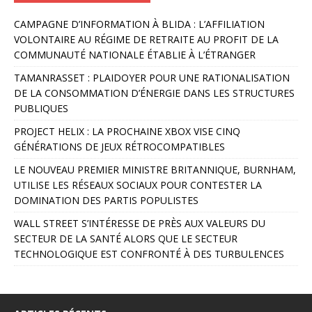
A
CAMPAGNE D’INFORMATION À BLIDA : L’AFFILIATION
l
VOLONTAIRE AU RÉGIME DE RETRAITE AU PROFIT DE LA
t
COMMUNAUTÉ NATIONALE ÉTABLIE À L’ÉTRANGER
e
r
TAMANRASSET : PLAIDOYER POUR UNE RATIONALISATION
n
DE LA CONSOMMATION D’ÉNERGIE DANS LES STRUCTURES
a
PUBLIQUES
t
PROJECT HELIX : LA PROCHAINE XBOX VISE CINQ
i
GÉNÉRATIONS DE JEUX RÉTROCOMPATIBLES
v
e
LE NOUVEAU PREMIER MINISTRE BRITANNIQUE, BURNHAM,
:
UTILISE LES RÉSEAUX SOCIAUX POUR CONTESTER LA
DOMINATION DES PARTIS POPULISTES
WALL STREET S’INTÉRESSE DE PRÈS AUX VALEURS DU
SECTEUR DE LA SANTÉ ALORS QUE LE SECTEUR
TECHNOLOGIQUE EST CONFRONTÉ À DES TURBULENCES