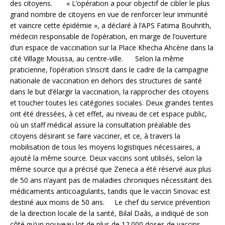
des citoyens. « L’opération a pour objectif de cibler le plus
grand nombre de citoyens en vue de renforcer leur immunité
et vaincre cette épidémie », a déclaré à l’APS Fatima Bouhrith,
médecin responsable de l’opération, en marge de l’ouverture
d’un espace de vaccination sur la Place Khecha Ahcène dans la
cité Village Moussa, au centre-ville. Selon la même
praticienne, l’opération s’inscrit dans le cadre de la campagne
nationale de vaccination en dehors des structures de santé
dans le but d’élargir la vaccination, la rapprocher des citoyens
et toucher toutes les catégories sociales. Deux grandes tentes
ont été dressées, à cet effet, au niveau de cet espace public,
où un staff médical assure la consultation préalable des
citoyens désirant se faire vacciner, et ce, à travers la
mobilisation de tous les moyens logistiques nécessaires, a
ajouté la même source. Deux vaccins sont utilisés, selon la
même source qui a précisé que Zeneca a été réservé aux plus
de 50 ans n’ayant pas de maladies chroniques nécessitant des
médicaments anticoagulants, tandis que le vaccin Sinovac est
destiné aux moins de 50 ans. Le chef du service prévention
de la direction locale de la santé, Bilal Daâs, a indiqué de son
côté qu’un nouveau lot de plus de 12.000 doses de vaccins