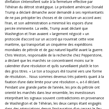
d’inflation s’intensifient suite à la fermeture effective par
Téhéran du détroit stratégique. Le président américain Donald
Trump a déclaré dimanche avoir demandé à ses représentants
de ne pas précipiter les choses et de conclure un accord avec
l’Iran, et son administration a minimisé les espoirs d’une
percée imminente. La veille, Trump avait déclaré que
Washington et l’Iran avaient « largement négocié » un
protocole d’accord sur un accord qui rouvrirait cette voie
maritime, qui transportait un cinquième des expéditions
mondiales de pétrole et de gaz naturel liquéfié avant la guerre.
Chris Weston, responsable de la recherche chez Pepperstone,
a déclaré que les marchés se concentraient moins sur le
calendrier d’une résolution et qu’ils surveillaient plutôt le ton
des gros titres. « Le ton a toujours été tourné vers une forme
de résolution… Nous sommes devenus très patients quant à la
fixation d’une date limite pour une résolution », a-t-il déclaré.
Pendant une grande partie de l’année, les prix du pétrole ont
orienté les marchés dans leur ensemble, les investisseurs
interprétant les signaux souvent contradictoires en provenance
de Washington et de Téhéran, les deux camps étant engagés
dans des négociations depuis l’instauration d’un cessez-le-feu