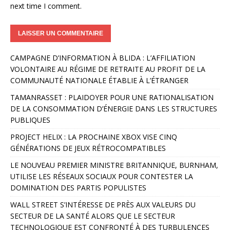
next time I comment.
A
CAMPAGNE D’INFORMATION À BLIDA : L’AFFILIATION
l
VOLONTAIRE AU RÉGIME DE RETRAITE AU PROFIT DE LA
t
COMMUNAUTÉ NATIONALE ÉTABLIE À L’ÉTRANGER
e
r
TAMANRASSET : PLAIDOYER POUR UNE RATIONALISATION
n
DE LA CONSOMMATION D’ÉNERGIE DANS LES STRUCTURES
a
PUBLIQUES
t
PROJECT HELIX : LA PROCHAINE XBOX VISE CINQ
i
GÉNÉRATIONS DE JEUX RÉTROCOMPATIBLES
v
e
LE NOUVEAU PREMIER MINISTRE BRITANNIQUE, BURNHAM,
:
UTILISE LES RÉSEAUX SOCIAUX POUR CONTESTER LA
DOMINATION DES PARTIS POPULISTES
WALL STREET S’INTÉRESSE DE PRÈS AUX VALEURS DU
SECTEUR DE LA SANTÉ ALORS QUE LE SECTEUR
TECHNOLOGIQUE EST CONFRONTÉ À DES TURBULENCES