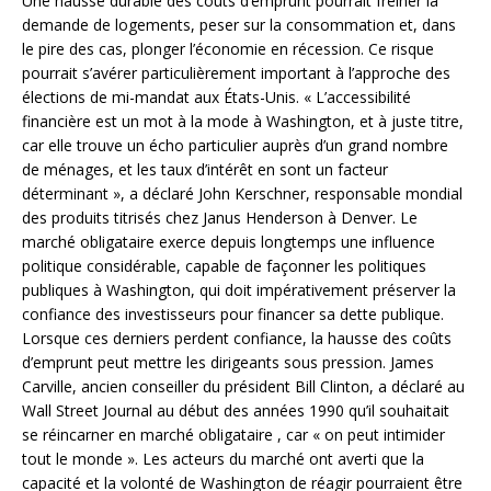
Une hausse durable des coûts d’emprunt pourrait freiner la
demande de logements, peser sur la consommation et, dans
le pire des cas, plonger l’économie en récession. Ce risque
pourrait s’avérer particulièrement important à l’approche des
élections de mi-mandat aux États-Unis. « L’accessibilité
financière est un mot à la mode à Washington, et à juste titre,
car elle trouve un écho particulier auprès d’un grand nombre
de ménages, et les taux d’intérêt en sont un facteur
déterminant », a déclaré John Kerschner, responsable mondial
des produits titrisés chez Janus Henderson à Denver. Le
marché obligataire exerce depuis longtemps une influence
politique considérable, capable de façonner les politiques
publiques à Washington, qui doit impérativement préserver la
confiance des investisseurs pour financer sa dette publique.
Lorsque ces derniers perdent confiance, la hausse des coûts
d’emprunt peut mettre les dirigeants sous pression. James
Carville, ancien conseiller du président Bill Clinton, a déclaré au
Wall Street Journal au début des années 1990 qu’il souhaitait
se réincarner en marché obligataire , car « on peut intimider
tout le monde ». Les acteurs du marché ont averti que la
capacité et la volonté de Washington de réagir pourraient être