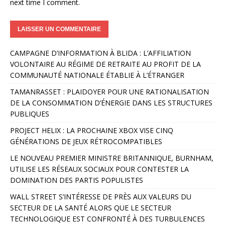
next time I comment.
A
CAMPAGNE D’INFORMATION À BLIDA : L’AFFILIATION
l
VOLONTAIRE AU RÉGIME DE RETRAITE AU PROFIT DE LA
t
COMMUNAUTÉ NATIONALE ÉTABLIE À L’ÉTRANGER
e
r
TAMANRASSET : PLAIDOYER POUR UNE RATIONALISATION
n
DE LA CONSOMMATION D’ÉNERGIE DANS LES STRUCTURES
a
PUBLIQUES
t
PROJECT HELIX : LA PROCHAINE XBOX VISE CINQ
i
GÉNÉRATIONS DE JEUX RÉTROCOMPATIBLES
v
e
LE NOUVEAU PREMIER MINISTRE BRITANNIQUE, BURNHAM,
:
UTILISE LES RÉSEAUX SOCIAUX POUR CONTESTER LA
DOMINATION DES PARTIS POPULISTES
WALL STREET S’INTÉRESSE DE PRÈS AUX VALEURS DU
SECTEUR DE LA SANTÉ ALORS QUE LE SECTEUR
TECHNOLOGIQUE EST CONFRONTÉ À DES TURBULENCES