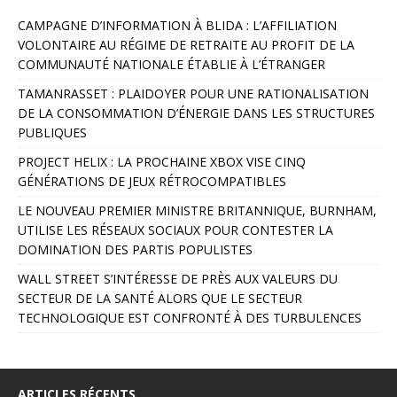
A
CAMPAGNE D’INFORMATION À BLIDA : L’AFFILIATION
l
VOLONTAIRE AU RÉGIME DE RETRAITE AU PROFIT DE LA
t
COMMUNAUTÉ NATIONALE ÉTABLIE À L’ÉTRANGER
e
r
TAMANRASSET : PLAIDOYER POUR UNE RATIONALISATION
n
DE LA CONSOMMATION D’ÉNERGIE DANS LES STRUCTURES
a
PUBLIQUES
t
PROJECT HELIX : LA PROCHAINE XBOX VISE CINQ
i
GÉNÉRATIONS DE JEUX RÉTROCOMPATIBLES
v
e
LE NOUVEAU PREMIER MINISTRE BRITANNIQUE, BURNHAM,
:
UTILISE LES RÉSEAUX SOCIAUX POUR CONTESTER LA
DOMINATION DES PARTIS POPULISTES
WALL STREET S’INTÉRESSE DE PRÈS AUX VALEURS DU
SECTEUR DE LA SANTÉ ALORS QUE LE SECTEUR
TECHNOLOGIQUE EST CONFRONTÉ À DES TURBULENCES
ARTICLES RÉCENTS