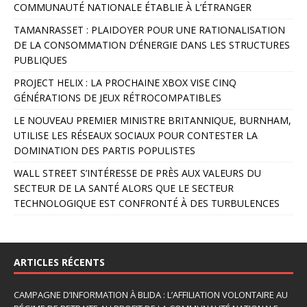
COMMUNAUTÉ NATIONALE ÉTABLIE À L’ÉTRANGER
e
r
TAMANRASSET : PLAIDOYER POUR UNE RATIONALISATION
n
DE LA CONSOMMATION D’ÉNERGIE DANS LES STRUCTURES
a
PUBLIQUES
t
PROJECT HELIX : LA PROCHAINE XBOX VISE CINQ
i
GÉNÉRATIONS DE JEUX RÉTROCOMPATIBLES
v
e
LE NOUVEAU PREMIER MINISTRE BRITANNIQUE, BURNHAM,
:
UTILISE LES RÉSEAUX SOCIAUX POUR CONTESTER LA
DOMINATION DES PARTIS POPULISTES
WALL STREET S’INTÉRESSE DE PRÈS AUX VALEURS DU
SECTEUR DE LA SANTÉ ALORS QUE LE SECTEUR
TECHNOLOGIQUE EST CONFRONTÉ À DES TURBULENCES
ARTICLES RÉCENTS
CAMPAGNE D’INFORMATION À BLIDA : L’AFFILIATION VOLONTAIRE AU