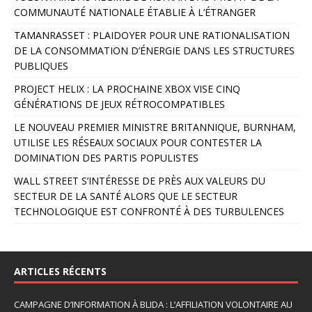
COMMUNAUTÉ NATIONALE ÉTABLIE À L’ÉTRANGER
e
r
TAMANRASSET : PLAIDOYER POUR UNE RATIONALISATION
n
DE LA CONSOMMATION D’ÉNERGIE DANS LES STRUCTURES
a
PUBLIQUES
t
PROJECT HELIX : LA PROCHAINE XBOX VISE CINQ
i
GÉNÉRATIONS DE JEUX RÉTROCOMPATIBLES
v
e
LE NOUVEAU PREMIER MINISTRE BRITANNIQUE, BURNHAM,
:
UTILISE LES RÉSEAUX SOCIAUX POUR CONTESTER LA
DOMINATION DES PARTIS POPULISTES
WALL STREET S’INTÉRESSE DE PRÈS AUX VALEURS DU
SECTEUR DE LA SANTÉ ALORS QUE LE SECTEUR
TECHNOLOGIQUE EST CONFRONTÉ À DES TURBULENCES
ARTICLES RÉCENTS
CAMPAGNE D’INFORMATION À BLIDA : L’AFFILIATION VOLONTAIRE AU