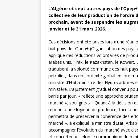
L’Algérie et sept autres pays de l’Opep
collective de leur production de l’ordre 
prochain, avant de suspendre les augme
janvier et le 31 mars 2026.
Ces décisions ont été prises lors d’une réuni
huit pays de l’Opep+ (Organisation des pays 
appliqué des réductions volontaires de producti
arabes unis, l’Irak, le Kazakhstan, le Koweït
traduisent la volonté commune des huit pays d
pétrolier, dans un contexte global encore ma
ministre d’Etat, ministre des Hydrocarbure
ministère. L’ajustement graduel convenu pou
barils par jour, « reflète une approche prud
marché », souligne-t-il. Quant à la décision 
répond à une logique de prudence, face à une
permettra de préserver la cohérence des effort
marché », a expliqué le ministre d’Etat. Arkab 
accompagner l’évolution du marché avec disce
et concertée », selon le communiqué du minis