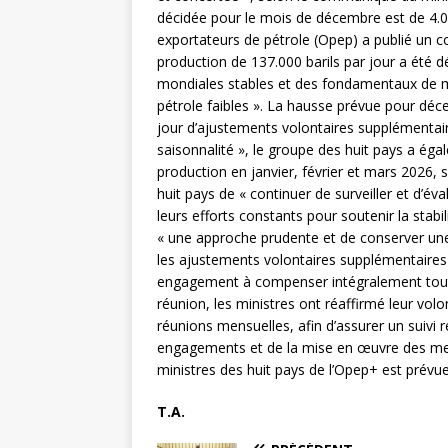
décidée pour le mois de décembre est de 4.00
exportateurs de pétrole (Opep) a publié un 
production de 137.000 barils par jour a été
mondiales stables et des fondamentaux de ma
pétrole faibles ». La hausse prévue pour déce
jour d’ajustements volontaires supplémentair
saisonnalité », le groupe des huit pays a é
production en janvier, février et mars 2026
huit pays de « continuer de surveiller et d’év
leurs efforts constants pour soutenir la stabi
« une approche prudente et de conserver une 
les ajustements volontaires supplémentaires
engagement à compenser intégralement tout 
réunion, les ministres ont réaffirmé leur vol
réunions mensuelles, afin d’assurer un suivi 
engagements et de la mise en œuvre des me
ministres des huit pays de l’Opep+ est prévu
T.A.