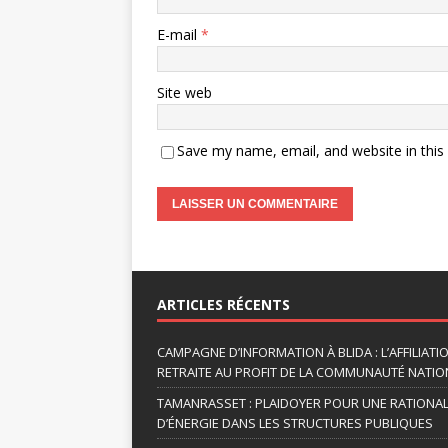
E-mail
*
Site web
Save my name, email, and website in this
A
l
t
ARTICLES RÉCENTS
e
r
CAMPAGNE D’INFORMATION À BLIDA : L’AFFILIAT
n
RETRAITE AU PROFIT DE LA COMMUNAUTÉ NATION
a
TAMANRASSET : PLAIDOYER POUR UNE RATIONA
t
D’ÉNERGIE DANS LES STRUCTURES PUBLIQUES
i