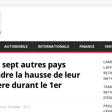
AUTOMOBILE
INTERNATIONALE
FINANCE
VER
t sept autres pays
CAMP
L’AF
dre la hausse de leur
RETR
NATI
ère durant le 1er
TAMA
RATI
D’ÉN
PROJ
 une
,
Actualite
0
GÉNÉ