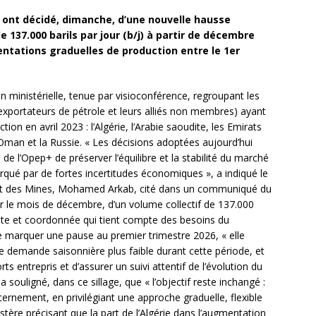
+ ont décidé, dimanche, d’une nouvelle hausse
de 137.000 barils par jour (b/j) à partir de décembre
ntations graduelles de production entre le 1er
on ministérielle, tenue par visioconférence, regroupant les
exportateurs de pétrole et leurs alliés non membres) ayant
on en avril 2023 : l’Algérie, l’Arabie saoudite, les Emirats
, Oman et la Russie. « Les décisions adoptées aujourd’hui
e l’Opep+ de préserver l’équilibre et la stabilité du marché
rqué par de fortes incertitudes économiques », a indiqué le
s et des Mines, Mohamed Arkab, cité dans un communiqué du
r le mois de décembre, d’un volume collectif de 137.000
ente et coordonnée qui tient compte des besoins du
de marquer une pause au premier trimestre 2026, « elle
 demande saisonnière plus faible durant cette période, et
s entrepris et d’assurer un suivi attentif de l’évolution du
a souligné, dans ce sillage, que « l’objectif reste inchangé :
rnement, en privilégiant une approche graduelle, flexible
tère précisant que la part de l’Algérie dans l’augmentation