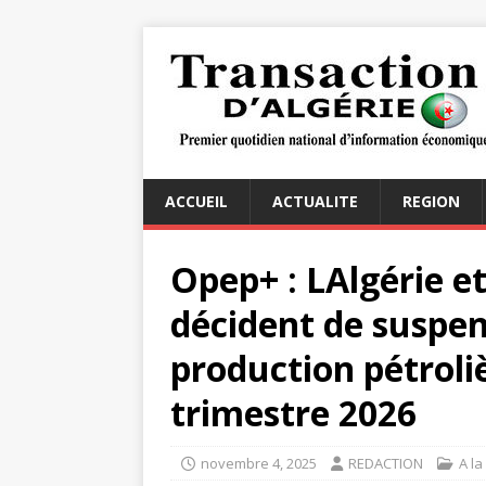
ACCUEIL
ACTUALITE
REGION
Opep+ : LAlgérie e
décident de suspen
production pétroli
trimestre 2026
novembre 4, 2025
REDACTION
A la