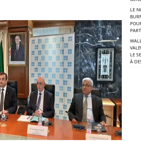
LE N
BURN
POUR
PART
WALL
VALE
LE S
À DE