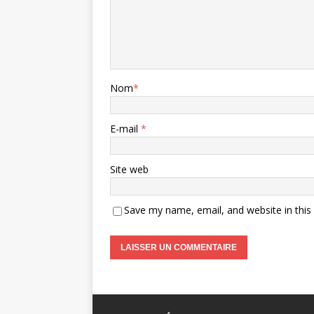
Nom
*
E-mail
*
Site web
Save my name, email, and website in this
A
l