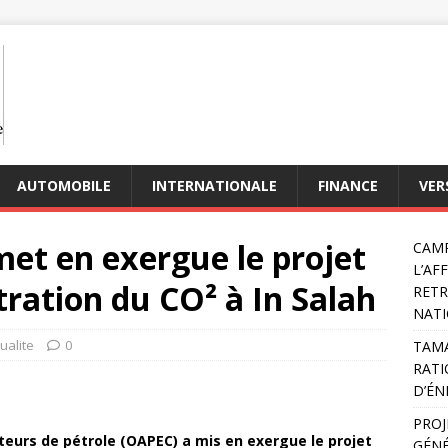
AUTOMOBILE
INTERNATIONALE
FINANCE
VER
met en exergue le projet
CAMP
L’AF
tration du CO² à In Salah
RETR
NATI
ualite
0
TAMA
RATI
D’ÉN
PROJ
eurs de pétrole (OAPEC) a mis en exergue le projet
GÉNÉ