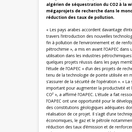
algérien de séquestration du CO2 à la wil
mégaprojets de recherche dans le monde
réduction des taux de pollution.
« Les pays arabes accordent davantage d’intér
travers l’introduction des nouvelles techno
fin à pollution de l’environnement et de renfo
pétrochimie », a mis en avant l’OAPEC dans u
utilisation dans les industries pétrochimiques:
quelques projets réussis dans les pays membre
l’étude de l’OAPEC « d’un des projets de rec
tenu de la technologie de pointe utilisée en
s’assurer de la sécurité de l’opération ». « L
important pour augmenter la productivité et l
CO² », a affirmé l’OAPEC. L’étude a fait ress
l’OAPEC ont une opportunité pour le dévelop
des constitutions géologiques adéquates dont 
réalisation de ce projet. Il s’agit d’une tec
économiques, le gaz et le pétrole notamment,
réduction des taux d’émission et de renforce