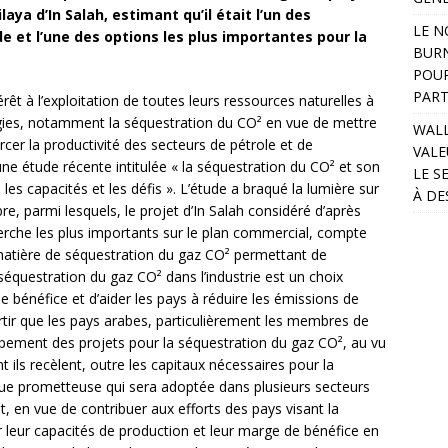
aya d’In Salah, estimant qu’il était l’un des
LE N
 et l’une des options les plus importantes pour la
BURN
POUR
PART
êt à l’exploitation de toutes leurs ressources naturelles à
logies, notamment la séquestration du CO² en vue de mettre
WALL
rcer la productivité des secteurs de pétrole et de
VALE
ne étude récente intitulée « la séquestration du CO² et son
LE S
 les capacités et les défis ». L’étude a braqué la lumière sur
À DE
, parmi lesquels, le projet d’In Salah considéré d’après
herche les plus importants sur le plan commercial, compte
 matière de séquestration du gaz CO² permettant de
a séquestration du gaz CO² dans l’industrie est un choix
e bénéfice et d’aider les pays à réduire les émissions de
ortir que les pays arabes, particulièrement les membres de
pement des projets pour la séquestration du gaz CO², au vu
ils recèlent, outre les capitaux nécessaires pour la
hnique prometteuse qui sera adoptée dans plusieurs secteurs
 en vue de contribuer aux efforts des pays visant la
r leur capacités de production et leur marge de bénéfice en