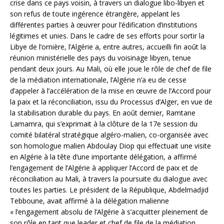
crise dans ce pays voisin, à travers un dialogue libo-libyen et
son refus de toute ingérence étrangère, appelant les
différentes parties à œuvrer pour l’édification d’institutions
légitimes et unies. Dans le cadre de ses efforts pour sortir la
Libye de l’ornière, l’Algérie a, entre autres, accueilli fin août la
réunion ministérielle des pays du voisinage libyen, tenue
pendant deux jours. Au Mali, où elle joue le rôle de chef de file
de la médiation internationale, l’Algérie n’a eu de cesse
d’appeler à l’accélération de la mise en œuvre de l’Accord pour
la paix et la réconciliation, issu du Processus d’Alger, en vue de
la stabilisation durable du pays. En août dernier, Ramtane
Lamamra, qui s’exprimait à la clôture de la 17e session du
comité bilatéral stratégique algéro-malien, co-organisée avec
son homologue malien Abdoulay Diop qui effectuait une visite
en Algérie à la tête d’une importante délégation, a affirmé
l’engagement de l’Algérie à appliquer l’Accord de paix et de
réconciliation au Mali, à travers la poursuite du dialogue avec
toutes les parties. Le président de la République, Abdelmadjid
Tebboune, avait affirmé à la délégation malienne
« l’engagement absolu de l’Algérie à s’acquitter pleinement de
son rôle en tant que leader et chef de file de la médiation