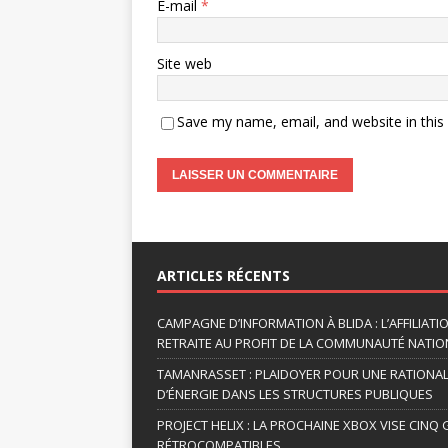
E-mail
*
Site web
Save my name, email, and website in this
A
l
t
ARTICLES RÉCENTS
e
r
CAMPAGNE D’INFORMATION À BLIDA : L’AFFILIAT
n
RETRAITE AU PROFIT DE LA COMMUNAUTÉ NATION
a
TAMANRASSET : PLAIDOYER POUR UNE RATIONA
t
D’ÉNERGIE DANS LES STRUCTURES PUBLIQUES
i
v
PROJECT HELIX : LA PROCHAINE XBOX VISE CINQ
RÉTROCOMPATIBLES
e