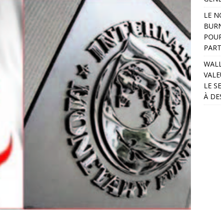
LE N
BURN
POUR
PART
WALL
VALE
LE S
À DE