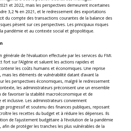
 2021 et 2022, mais les perspectives demeurent incertaines
teindre 3,2 % en 2021, et le redressement des exportations
icit du compte des transactions courantes de la balance des
isques pèsent sur ces perspectives. Les principaux risques
 la pandémie et au contexte social et géopolitique.
on
n générale de l’évaluation effectuée par les services du FMI.
fort sur l’Algérie et saluent les actions rapides et
 contenir les coûts humains et économiques. Une reprise
 mais les éléments de vulnérabilité datant d’avant la
ur les perspectives économiques, malgré le redressement
contexte, les administrateurs préconisent une un ensemble
n de favoriser la stabilité macroéconomique et de
 et inclusive. Les administrateurs conviennent
age progressif et soutenu des finances publiques, reposant
ître les recettes du budget et à réduire les dépenses. Ils
ition de l’ajustement budgétaire à l’évolution de la pandémie
fin de protéger les tranches les plus vulnérables de la