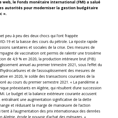
 web, le Fonds monétaire international (FMI) a salué
es autorités pour moderniser la gestion budgétaire
c ».
et peu à peu des deux chocs qui l’ont frappée
-19 et la baisse des cours du pétrole. La riposte rapide
ssions sanitaires et sociales de la crise. Des mesures de
campagne de vaccination ont permis de ralentir une troisième
on de 4,9 % en 2020, la production intérieure brut (PIB)
glissement annuel au premier trimestre 2021, sous l’effet du
d’hydrocarbures et de l’assouplissement des mesures de
ative en 2020, le solde des transactions courantes de la
ioré au cours du premier semestre 2021. « La pandémie a
ique préexistants en Algérie, qui résultent d’une succession
MI. Le budget et la balance extérieure courante accusent
, entraînant une augmentation significative de la dette
change et réduisant la marge de manœuvre de l’action
qui tient à l’augmentation des prix internationaux des denrées
n Algérie, érode le pouvoir d’achat des ménages. «