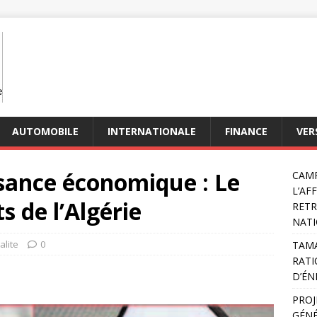
AUTOMOBILE
INTERNATIONALE
FINANCE
VER
ssance économique : Le
CAMP
L’AF
s de l’Algérie
RETR
NATI
alite
0
TAMA
RATI
D’ÉN
PROJ
GÉNÉ