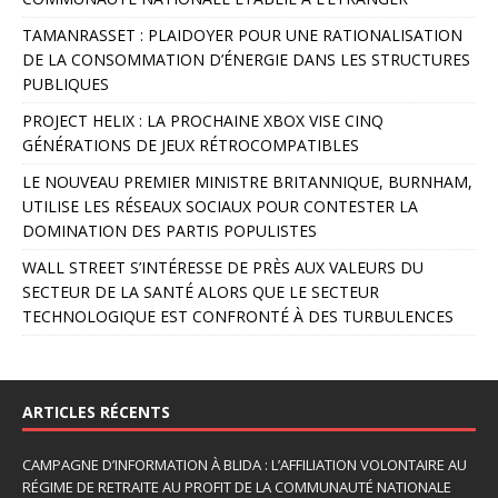
e
r
TAMANRASSET : PLAIDOYER POUR UNE RATIONALISATION
n
DE LA CONSOMMATION D’ÉNERGIE DANS LES STRUCTURES
a
PUBLIQUES
t
PROJECT HELIX : LA PROCHAINE XBOX VISE CINQ
i
GÉNÉRATIONS DE JEUX RÉTROCOMPATIBLES
v
e
LE NOUVEAU PREMIER MINISTRE BRITANNIQUE, BURNHAM,
:
UTILISE LES RÉSEAUX SOCIAUX POUR CONTESTER LA
DOMINATION DES PARTIS POPULISTES
WALL STREET S’INTÉRESSE DE PRÈS AUX VALEURS DU
SECTEUR DE LA SANTÉ ALORS QUE LE SECTEUR
TECHNOLOGIQUE EST CONFRONTÉ À DES TURBULENCES
ARTICLES RÉCENTS
CAMPAGNE D’INFORMATION À BLIDA : L’AFFILIATION VOLONTAIRE AU
RÉGIME DE RETRAITE AU PROFIT DE LA COMMUNAUTÉ NATIONALE