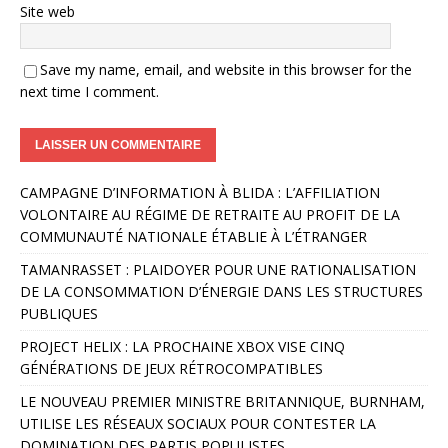
Site web
Save my name, email, and website in this browser for the
next time I comment.
A
CAMPAGNE D’INFORMATION À BLIDA : L’AFFILIATION
l
VOLONTAIRE AU RÉGIME DE RETRAITE AU PROFIT DE LA
t
COMMUNAUTÉ NATIONALE ÉTABLIE À L’ÉTRANGER
e
r
TAMANRASSET : PLAIDOYER POUR UNE RATIONALISATION
n
DE LA CONSOMMATION D’ÉNERGIE DANS LES STRUCTURES
a
PUBLIQUES
t
PROJECT HELIX : LA PROCHAINE XBOX VISE CINQ
i
GÉNÉRATIONS DE JEUX RÉTROCOMPATIBLES
v
e
LE NOUVEAU PREMIER MINISTRE BRITANNIQUE, BURNHAM,
:
UTILISE LES RÉSEAUX SOCIAUX POUR CONTESTER LA
DOMINATION DES PARTIS POPULISTES