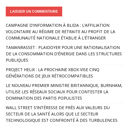
A
CAMPAGNE D’INFORMATION À BLIDA : L’AFFILIATION
l
VOLONTAIRE AU RÉGIME DE RETRAITE AU PROFIT DE LA
t
COMMUNAUTÉ NATIONALE ÉTABLIE À L’ÉTRANGER
e
r
TAMANRASSET : PLAIDOYER POUR UNE RATIONALISATION
n
DE LA CONSOMMATION D’ÉNERGIE DANS LES STRUCTURES
a
PUBLIQUES
t
PROJECT HELIX : LA PROCHAINE XBOX VISE CINQ
i
GÉNÉRATIONS DE JEUX RÉTROCOMPATIBLES
v
e
LE NOUVEAU PREMIER MINISTRE BRITANNIQUE, BURNHAM,
:
UTILISE LES RÉSEAUX SOCIAUX POUR CONTESTER LA
DOMINATION DES PARTIS POPULISTES
WALL STREET S’INTÉRESSE DE PRÈS AUX VALEURS DU
SECTEUR DE LA SANTÉ ALORS QUE LE SECTEUR
TECHNOLOGIQUE EST CONFRONTÉ À DES TURBULENCES