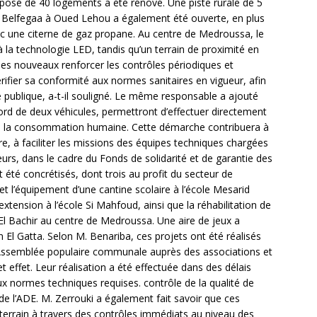
osé de 40 logements a été rénové. Une piste rurale de 5
et Belfegaa à Oued Lehou a également été ouverte, en plus
c une citerne de gaz propane. Au centre de Medroussa, le
à la technologie LED, tandis qu’un terrain de proximité en
es nouveaux renforcer les contrôles périodiques et
vérifier sa conformité aux normes sanitaires en vigueur, afin
té publique, a-t-il souligné. Le même responsable a ajouté
rd de deux véhicules, permettront d’effectuer directement
ée à la consommation humaine. Cette démarche contribuera à
aire, à faciliter les missions des équipes techniques chargées
lleurs, dans le cadre du Fonds de solidarité et de garantie des
nt été concrétisés, dont trois au profit du secteur de
 et l’équipement d’une cantine scolaire à l’école Mesarid
xtension à l’école Si Mahfoud, ainsi que la réhabilitation de
a El Bachir au centre de Medroussa. Une aire de jeux a
 El Gatta. Selon M. Benariba, ces projets ont été réalisés
 l’Assemblée populaire communale auprès des associations et
t effet. Leur réalisation a été effectuée dans des délais
x normes techniques requises. contrôle de la qualité de
s de l’ADE. M. Zerrouki a également fait savoir que ces
terrain à travers des contrôles immédiats au niveau des