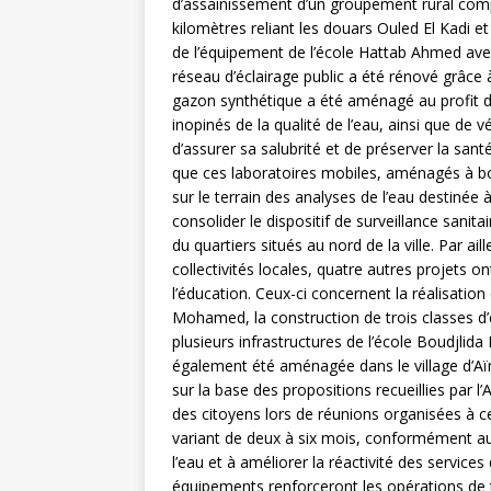
d’assainissement d’un groupement rural comp
kilomètres reliant les douars Ouled El Kadi 
de l’équipement de l’école Hattab Ahmed ave
réseau d’éclairage public a été rénové grâce 
gazon synthétique a été aménagé au profit d
inopinés de la qualité de l’eau, ainsi que de 
d’assurer sa salubrité et de préserver la san
que ces laboratoires mobiles, aménagés à bo
sur le terrain des analyses de l’eau destin
consolider le dispositif de surveillance sanit
du quartiers situés au nord de la ville. Par ai
collectivités locales, quatre autres projets o
l’éducation. Ceux-ci concernent la réalisation
Mohamed, la construction de trois classes d’e
plusieurs infrastructures de l’école Boudjlid
également été aménagée dans le village d’Aïn
sur la base des propositions recueillies par
des citoyens lors de réunions organisées à ce
variant de deux à six mois, conformément au
l’eau et à améliorer la réactivité des service
équipements renforceront les opérations de 