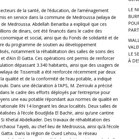
LE N
ecteurs de la santé, de l’éducation, de l’aménagement
BURN
 mis en service dans la commune de Medroussa (wilaya de
POUR
ra de Medroussa. Abdellah Benariba a expliqué que ces
PART
illions de dinars, ont été financés dans le cadre des
nomique et social, ainsi que du Fonds de solidarité et de
WALL
 cadre du programme de soutien au développement
VALE
lisés, notamment la réhabilitation des salles de soins des
LE S
t d’Aïn El Gatta. Ces opérations ont permis de renforcer
À DE
pulation dépassant 3.340 habitants, ainsi que des usagers de
a wilaya de Tissemsilt a été renforcée récemment par deux
a qualité et de la conformité de l’eau potable, a indiqué
uki. Dans une déclaration à l’APS, M. Zerrouki a précisé
 dans le cadre des efforts déployés par l’entreprise pour
citoyens une eau potable répondant aux normes de qualité en
nationale RN 14 longeant les deux localités. Deux salles de
isées à l’école Boudjlida El Bachir, ainsi qu’une cantine
e Si Khetal Abdelkader. Des travaux de réhabilitation des
archaoui Tayeb, au chef-lieu de Medroussa, ainsi qu’à l’école
El Gatta. Dans la région de Oued Lehou, le réseau