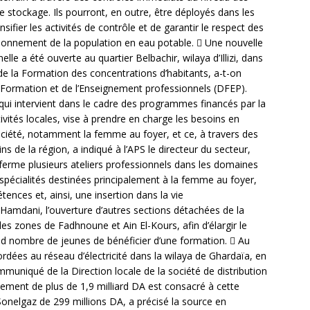
de stockage. Ils pourront, en outre, être déployés dans les
sifier les activités de contrôle et de garantir le respect des
isionnement de la population en eau potable.  Une nouvelle
le a été ouverte au quartier Belbachir, wilaya d’Illizi, dans
de la Formation des concentrations d’habitants, a-t-on
a Formation et de l’Enseignement professionnels (DFEP).
 qui intervient dans le cadre des programmes financés par la
tivités locales, vise à prendre en charge les besoins en
ociété, notamment la femme au foyer, et ce, à travers des
s de la région, a indiqué à l’APS le directeur du secteur,
erme plusieurs ateliers professionnels dans les domaines
es spécialités destinées principalement à la femme au foyer,
ences et, ainsi, une insertion dans la vie
M.Hamdani, l’ouverture d’autres sections détachées de la
es zones de Fadhnoune et Ain El-Kours, afin d’élargir le
nd nombre de jeunes de bénéficier d’une formation.  Au
rdées au réseau d’électricité dans la wilaya de Ghardaïa, en
ommuniqué de la Direction locale de la société de distribution
ncement de plus de 1,9 milliard DA est consacré à cette
onelgaz de 299 millions DA, a précisé la source en