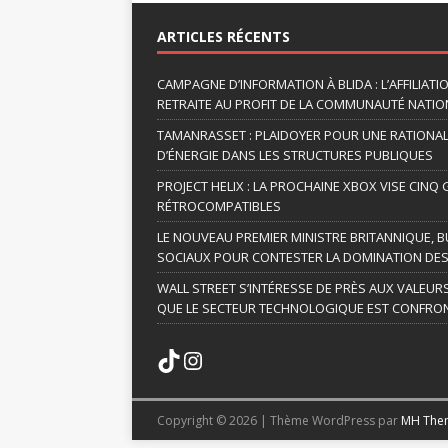
l
t
ARTICLES RÉCENTS
e
r
CAMPAGNE D’INFORMATION À BLIDA : L’AFFILIAT
n
RETRAITE AU PROFIT DE LA COMMUNAUTÉ NATION
a
TAMANRASSET : PLAIDOYER POUR UNE RATIONA
t
D’ÉNERGIE DANS LES STRUCTURES PUBLIQUES
i
v
PROJECT HELIX : LA PROCHAINE XBOX VISE CINQ
RÉTROCOMPATIBLES
e
:
LE NOUVEAU PREMIER MINISTRE BRITANNIQUE, B
SOCIAUX POUR CONTESTER LA DOMINATION DES
WALL STREET S’INTÉRESSE DE PRÈS AUX VALEUR
QUE LE SECTEUR TECHNOLOGIQUE EST CONFRON
Copyright © 2026 | Thème WordPress par
MH The