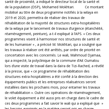
santé de proximité, a indiqué le directeur local de la santé et
de la population (DSP), Mohamed Mokhtari. Ce montant
mobilisé au titre de deux programme notifiés à la wilaya en
2019 et 2020, permettra de réaliser des travaux de
réhabilitation de la majorité de structures extra-hospitalières
de la wilaya par le lancement de travaux d’urgence (étanchéité,
réaménagement, peinture), a-t-il expliqué à l’APS. « Ces deux
programmes visent à harmoniser nos structures de santé et
de les humaniser « , a précisé M. Mokhtari, qui a souligné que
les travaux à réaliser ont été arrêtés, par ordre de priorité en
concertation avec les concernés. Le wali, Mahmoud Djamaa,
qui a inspecté, la polyclinique de la commune d’Ait Oumalou
lors d’une visite de travail dans la daïra de Tizi-Rached, a révélé
à la presse, que « ce programme de réhabilitation des
structures extra-hospitalières a été confié à la direction des
équipements publics et les entreprises réalisatrices seront
installées dans les prochains mois, pour entamer les travaux
de réhabilitation ». Outre ces opérations de réaménagement,
le volet équipement a été aussi pris en charge dans le cadre de
ces deux programmes a fait savoir le wali qui a expliqué que »
les besoins exprimés en la matière seront pris en charge