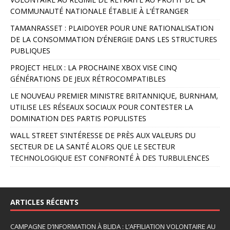
t
COMMUNAUTÉ NATIONALE ÉTABLIE À L’ÉTRANGER
e
r
TAMANRASSET : PLAIDOYER POUR UNE RATIONALISATION
n
DE LA CONSOMMATION D’ÉNERGIE DANS LES STRUCTURES
a
PUBLIQUES
t
PROJECT HELIX : LA PROCHAINE XBOX VISE CINQ
i
GÉNÉRATIONS DE JEUX RÉTROCOMPATIBLES
v
e
LE NOUVEAU PREMIER MINISTRE BRITANNIQUE, BURNHAM,
:
UTILISE LES RÉSEAUX SOCIAUX POUR CONTESTER LA
DOMINATION DES PARTIS POPULISTES
WALL STREET S’INTÉRESSE DE PRÈS AUX VALEURS DU
SECTEUR DE LA SANTÉ ALORS QUE LE SECTEUR
TECHNOLOGIQUE EST CONFRONTÉ À DES TURBULENCES
ARTICLES RÉCENTS
CAMPAGNE D’INFORMATION À BLIDA : L’AFFILIATION VOLONTAIRE AU