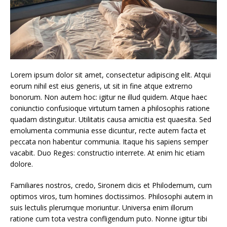
Lorem ipsum dolor sit amet, consectetur adipiscing elit. Atqui
eorum nihil est eius generis, ut sit in fine atque extrerno
bonorum. Non autem hoc: igitur ne illud quidem. Atque haec
coniunctio confusioque virtutum tamen a philosophis ratione
quadam distinguitur. Utilitatis causa amicitia est quaesita. Sed
emolumenta communia esse dicuntur, recte autem facta et
peccata non habentur communia. Itaque his sapiens semper
vacabit. Duo Reges: constructio interrete. At enim hic etiam
dolore.
Familiares nostros, credo, Sironem dicis et Philodemum, cum
optimos viros, tum homines doctissimos. Philosophi autem in
suis lectulis plerumque moriuntur. Universa enim illorum
ratione cum tota vestra confligendum puto. Nonne igitur tibi