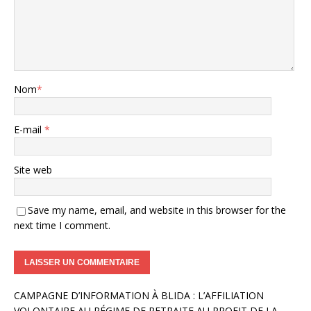
Nom
*
E-mail
*
Site web
Save my name, email, and website in this browser for the
next time I comment.
A
CAMPAGNE D’INFORMATION À BLIDA : L’AFFILIATION
l
VOLONTAIRE AU RÉGIME DE RETRAITE AU PROFIT DE LA