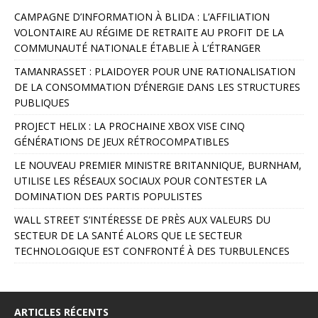
A
CAMPAGNE D’INFORMATION À BLIDA : L’AFFILIATION
l
VOLONTAIRE AU RÉGIME DE RETRAITE AU PROFIT DE LA
t
COMMUNAUTÉ NATIONALE ÉTABLIE À L’ÉTRANGER
e
r
TAMANRASSET : PLAIDOYER POUR UNE RATIONALISATION
n
DE LA CONSOMMATION D’ÉNERGIE DANS LES STRUCTURES
a
PUBLIQUES
t
PROJECT HELIX : LA PROCHAINE XBOX VISE CINQ
i
GÉNÉRATIONS DE JEUX RÉTROCOMPATIBLES
v
e
LE NOUVEAU PREMIER MINISTRE BRITANNIQUE, BURNHAM,
:
UTILISE LES RÉSEAUX SOCIAUX POUR CONTESTER LA
DOMINATION DES PARTIS POPULISTES
WALL STREET S’INTÉRESSE DE PRÈS AUX VALEURS DU
SECTEUR DE LA SANTÉ ALORS QUE LE SECTEUR
TECHNOLOGIQUE EST CONFRONTÉ À DES TURBULENCES
ARTICLES RÉCENTS