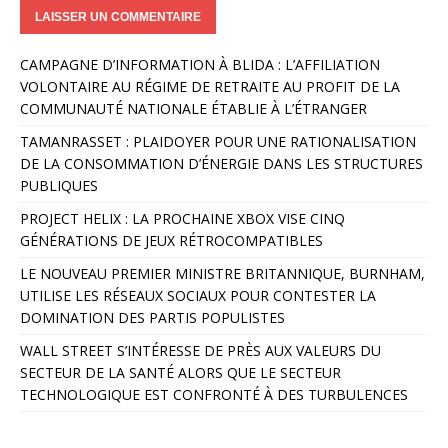
A
CAMPAGNE D’INFORMATION À BLIDA : L’AFFILIATION
l
VOLONTAIRE AU RÉGIME DE RETRAITE AU PROFIT DE LA
t
COMMUNAUTÉ NATIONALE ÉTABLIE À L’ÉTRANGER
e
r
TAMANRASSET : PLAIDOYER POUR UNE RATIONALISATION
n
DE LA CONSOMMATION D’ÉNERGIE DANS LES STRUCTURES
a
PUBLIQUES
t
PROJECT HELIX : LA PROCHAINE XBOX VISE CINQ
i
GÉNÉRATIONS DE JEUX RÉTROCOMPATIBLES
v
e
LE NOUVEAU PREMIER MINISTRE BRITANNIQUE, BURNHAM,
:
UTILISE LES RÉSEAUX SOCIAUX POUR CONTESTER LA
DOMINATION DES PARTIS POPULISTES
WALL STREET S’INTÉRESSE DE PRÈS AUX VALEURS DU
SECTEUR DE LA SANTÉ ALORS QUE LE SECTEUR
TECHNOLOGIQUE EST CONFRONTÉ À DES TURBULENCES