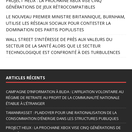
PROJECT HELIX : LA PROCHAINE XBOX VISE CINQ
i
GÉNÉRATIONS DE JEUX RÉTROCOMPATIBLES
v
e
LE NOUVEAU PREMIER MINISTRE BRITANNIQUE, BURNHAM,
:
UTILISE LES RÉSEAUX SOCIAUX POUR CONTESTER LA
DOMINATION DES PARTIS POPULISTES
WALL STREET S’INTÉRESSE DE PRÈS AUX VALEURS DU
SECTEUR DE LA SANTÉ ALORS QUE LE SECTEUR
TECHNOLOGIQUE EST CONFRONTÉ À DES TURBULENCES
ARTICLES RÉCENTS
CAMPAGNE D’INFORMATION À BLIDA : L’AFFILIATION VOLONTAIRE AU
RÉGIME DE RETRAITE AU PROFIT DE LA COMMUNAUTÉ NATIONALE
ÉTABLIE À L’ÉTRANGER
TAMANRASSET : PLAIDOYER POUR UNE RATIONALISATION DE LA
CONSOMMATION D’ÉNERGIE DANS LES STRUCTURES PUBLIQUES
PROJECT HELIX : LA PROCHAINE XBOX VISE CINQ GÉNÉRATIONS DE