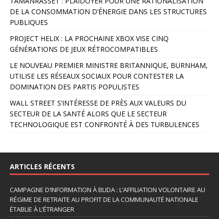
TAMANRASSET : PLAIDOYER POUR UNE RATIONALISATION
n
DE LA CONSOMMATION D’ÉNERGIE DANS LES STRUCTURES
a
PUBLIQUES
t
PROJECT HELIX : LA PROCHAINE XBOX VISE CINQ
i
GÉNÉRATIONS DE JEUX RÉTROCOMPATIBLES
v
e
LE NOUVEAU PREMIER MINISTRE BRITANNIQUE, BURNHAM,
:
UTILISE LES RÉSEAUX SOCIAUX POUR CONTESTER LA
DOMINATION DES PARTIS POPULISTES
WALL STREET S’INTÉRESSE DE PRÈS AUX VALEURS DU
SECTEUR DE LA SANTÉ ALORS QUE LE SECTEUR
TECHNOLOGIQUE EST CONFRONTÉ À DES TURBULENCES
ARTICLES RÉCENTS
CAMPAGNE D’INFORMATION À BLIDA : L’AFFILIATION VOLONTAIRE AU
RÉGIME DE RETRAITE AU PROFIT DE LA COMMUNAUTÉ NATIONALE
ÉTABLIE À L’ÉTRANGER