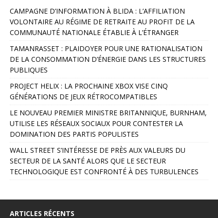
A
CAMPAGNE D’INFORMATION À BLIDA : L’AFFILIATION
l
VOLONTAIRE AU RÉGIME DE RETRAITE AU PROFIT DE LA
t
COMMUNAUTÉ NATIONALE ÉTABLIE À L’ÉTRANGER
e
r
TAMANRASSET : PLAIDOYER POUR UNE RATIONALISATION
n
DE LA CONSOMMATION D’ÉNERGIE DANS LES STRUCTURES
a
PUBLIQUES
t
PROJECT HELIX : LA PROCHAINE XBOX VISE CINQ
i
GÉNÉRATIONS DE JEUX RÉTROCOMPATIBLES
v
e
LE NOUVEAU PREMIER MINISTRE BRITANNIQUE, BURNHAM,
:
UTILISE LES RÉSEAUX SOCIAUX POUR CONTESTER LA
DOMINATION DES PARTIS POPULISTES
WALL STREET S’INTÉRESSE DE PRÈS AUX VALEURS DU
SECTEUR DE LA SANTÉ ALORS QUE LE SECTEUR
TECHNOLOGIQUE EST CONFRONTÉ À DES TURBULENCES
ARTICLES RÉCENTS