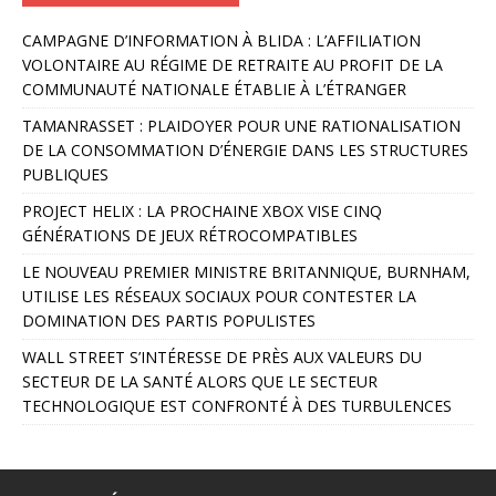
A
CAMPAGNE D’INFORMATION À BLIDA : L’AFFILIATION
l
VOLONTAIRE AU RÉGIME DE RETRAITE AU PROFIT DE LA
t
COMMUNAUTÉ NATIONALE ÉTABLIE À L’ÉTRANGER
e
r
TAMANRASSET : PLAIDOYER POUR UNE RATIONALISATION
n
DE LA CONSOMMATION D’ÉNERGIE DANS LES STRUCTURES
a
PUBLIQUES
t
PROJECT HELIX : LA PROCHAINE XBOX VISE CINQ
i
GÉNÉRATIONS DE JEUX RÉTROCOMPATIBLES
v
e
LE NOUVEAU PREMIER MINISTRE BRITANNIQUE, BURNHAM,
:
UTILISE LES RÉSEAUX SOCIAUX POUR CONTESTER LA
DOMINATION DES PARTIS POPULISTES
WALL STREET S’INTÉRESSE DE PRÈS AUX VALEURS DU
SECTEUR DE LA SANTÉ ALORS QUE LE SECTEUR
TECHNOLOGIQUE EST CONFRONTÉ À DES TURBULENCES