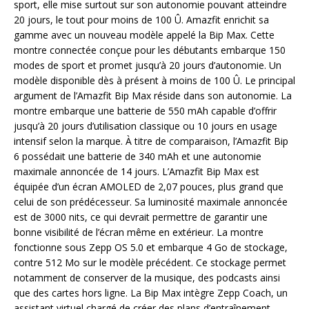
sport, elle mise surtout sur son autonomie pouvant atteindre
20 jours, le tout pour moins de 100 Û. Amazfit enrichit sa
gamme avec un nouveau modèle appelé la Bip Max. Cette
montre connectée conçue pour les débutants embarque 150
modes de sport et promet jusqu’à 20 jours d’autonomie. Un
modèle disponible dès à présent à moins de 100 Û. Le principal
argument de l’Amazfit Bip Max réside dans son autonomie. La
montre embarque une batterie de 550 mAh capable d’offrir
jusqu’à 20 jours d’utilisation classique ou 10 jours en usage
intensif selon la marque. À titre de comparaison, l’Amazfit Bip
6 possédait une batterie de 340 mAh et une autonomie
maximale annoncée de 14 jours. L’Amazfit Bip Max est
équipée d’un écran AMOLED de 2,07 pouces, plus grand que
celui de son prédécesseur. Sa luminosité maximale annoncée
est de 3000 nits, ce qui devrait permettre de garantir une
bonne visibilité de l’écran même en extérieur. La montre
fonctionne sous Zepp OS 5.0 et embarque 4 Go de stockage,
contre 512 Mo sur le modèle précédent. Ce stockage permet
notamment de conserver de la musique, des podcasts ainsi
que des cartes hors ligne. La Bip Max intègre Zepp Coach, un
assistant virtuel chargé de créer des plans d’entraînement