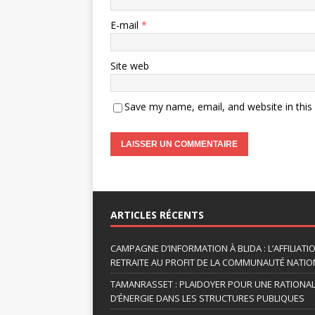
E-mail
*
Site web
Save my name, email, and website in this
A
l
t
ARTICLES RÉCENTS
e
r
CAMPAGNE D’INFORMATION À BLIDA : L’AFFILIAT
n
RETRAITE AU PROFIT DE LA COMMUNAUTÉ NATION
a
TAMANRASSET : PLAIDOYER POUR UNE RATIONA
t
D’ÉNERGIE DANS LES STRUCTURES PUBLIQUES
i