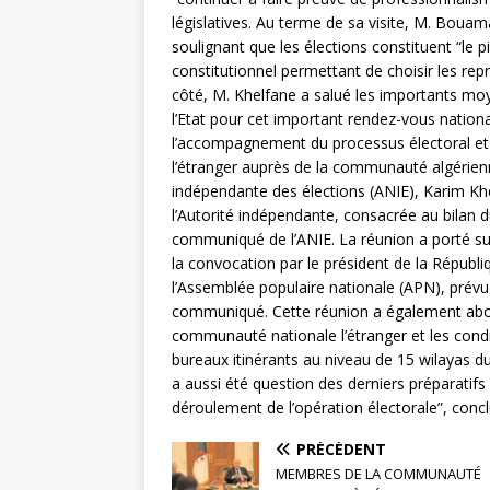
législatives. Au terme de sa visite, M. Boua
soulignant que les élections constituent “le 
constitutionnel permettant de choisir les rep
côté, M. Khelfane a salué les importants moy
l’Etat pour cet important rendez-vous national
l’accompagnement du processus électoral et de
l’étranger auprès de la communauté algérienne
indépendante des élections (ANIE), Karim Khe
l’Autorité indépendante, consacrée au bilan d
communiqué de l’ANIE. La réunion a porté sur
la convocation par le président de la Républ
l’Assemblée populaire nationale (APN), prévue l
communiqué. Cette réunion a également abord
communauté nationale l’étranger et les condi
bureaux itinérants au niveau de 15 wilayas du
a aussi été question des derniers préparatifs 
déroulement de l’opération électorale”, conc
PRÉCÉDENT
MEMBRES DE LA COMMUNAUTÉ