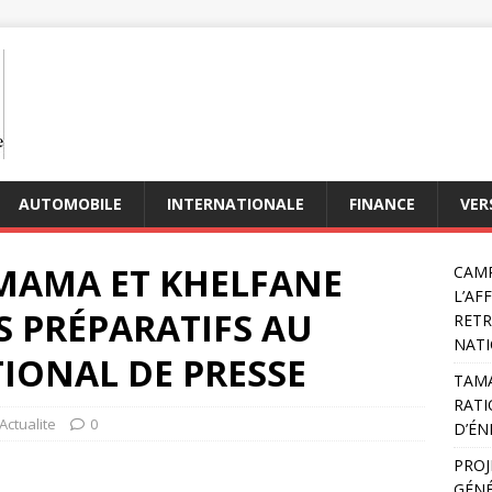
AUTOMOBILE
INTERNATIONALE
FINANCE
VER
AMAMA ET KHELFANE
CAMP
L’AF
S PRÉPARATIFS AU
RETR
NATI
IONAL DE PRESSE
TAMA
RATI
Actualite
0
D’ÉN
PROJ
GÉNÉ