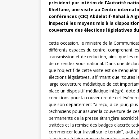
président par intérim de l’Autorité nat
Khelfane, une visite au Centre internat
conférences (CIC) Abdelatif-Rahal à Alge
inspecté les moyens mis à la dispositio
couverture des élections législatives du 
cette occasion, le ministre de la Communicatio
différents espaces du centre, comprenant le
transmission et de rédaction, ainsi que les 
de ce rendez-vous national. Dans une déclara
que l’objectif de cette visite est de s’enquéri
élections législatives, affirmant que “toutes 
large couverture médiatique de cet importan
place un dispositif médiatique intégré, doté 
conditions pour la couverture de cet évènement
que son département “a reçu, à ce jour, plu
techniciens pour assurer la couverture de ce
permanents de la presse étrangère accrédité
traitées et la remise des badges d’accrédita
commencer leur travail sur le terrain”, a-til a
“continuer à faire preuve de professionnalism