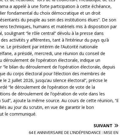
mama a appelé à une forte participation à cette échéance,
pilier fondamental du choix démocratique et un droit
résentants du peuple au sein des institutions élues”. De son
ens techniques, humains et matériels mis à disposition par
, soulignant “le rôle central” dévolu à la presse dans
s activités y afférentes, tant à l’intérieur du pays qu’à
. Le président par intérim de l’Autorité nationale
lfane, a présidé, mercredi, une réunion du conseil de
u déroulement de l’opération électorale, indique un
 “le bilan du déroulement de l’opération électorale, depuis
ique du corps électoral pour l’élection des membres de
e 2 juillet 2026, jusqu’au silence électoral”, précise le
é “le déroulement de l’opération de vote de la
tions de déroulement de l’opération de vote dans les
 Sud”, ajoute la même source. Au cours de cette réunion, “il
liés au jour du scrutin, en vue de garantir le bon
lut le communiqué.
SUIVANT
64 E ANNIVERSAIRE DE L’INDÉPENDANCE : MISE EN