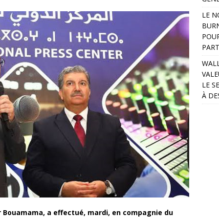
LE N
BURN
POUR
PART
WALL
VALE
LE S
À DE
ir Bouamama, a effectué, mardi, en compagnie du