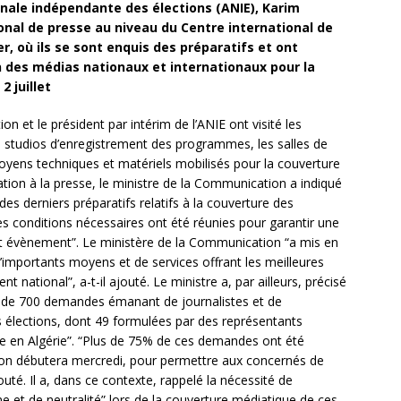
ionale indépendante des élections (ANIE), Karim
ional de presse au niveau du Centre international de
r, où ils se sont enquis des préparatifs et ont
n des médias nationaux et internationaux pour la
2 juillet
n et le président par intérim de l’ANIE ont visité les
s studios d’enregistrement des programmes, les salles de
moyens techniques et matériels mobilisés pour la couverture
tion à la presse, le ministre de la Communication a indiqué
r des derniers préparatifs relatifs à la couverture des
les conditions nécessaires ont été réunies pour garantir une
t évènement”. Le ministère de la Communication “a mis en
d’importants moyens et de services offrant les meilleures
 national”, a-t-il ajouté. Le ministre a, par ailleurs, précisé
s de 700 demandes émanant de journalistes et de
s élections, dont 49 formulées par des représentants
e en Algérie”. “Plus de 75% de ces demandes ont été
tion débutera mercredi, pour permettre aux concernés de
jouté. Il a, dans ce contexte, rappelé la nécessité de
e et de neutralité” lors de la couverture médiatique de ces