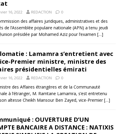
tat
vier 16, 2022
REDACTION
0
mmission des affaires juridiques, administratives et des
tés de l’Assemblée populaire nationale (APN) a tenu jeudi
éunion présidée par Mohamed Aziz pour l’examen
[…]
lomatie : Lamamra s’entretient avec
vice-Premier ministre, ministre des
aires présidentielles émirati
vier 16, 2022
REDACTION
0
nistre des Affaires étrangères et de la Communauté
nale à l’étranger, M. Ramtane Lamamra, s’est entretenu
son altesse Cheikh Mansour Ben Zayed, vice-Premier
[…]
mmuniqué : OUVERTURE D’UN
PTE BANCAIRE A DISTANCE : NATIXIS