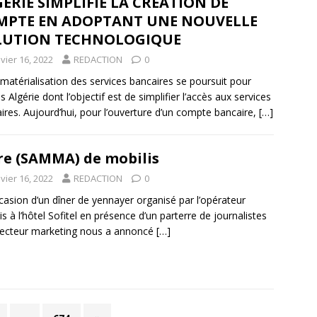
ERIE SIMPLIFIE LA CREATION DE
MPTE EN ADOPTANT UNE NOUVELLE
LUTION TECHNOLOGIQUE
vier 16, 2022
REDACTION
0
matérialisation des services bancaires se poursuit pour
s Algérie dont l’objectif est de simplifier l’accès aux services
ires. Aujourd’hui, pour l’ouverture d’un compte bancaire,
[…]
re (SAMMA) de mobilis
vier 16, 2022
REDACTION
0
ccasion d’un dîner de yennayer organisé par l’opérateur
is à l’hôtel Sofitel en présence d’un parterre de journalistes
irecteur marketing nous a annoncé
[…]