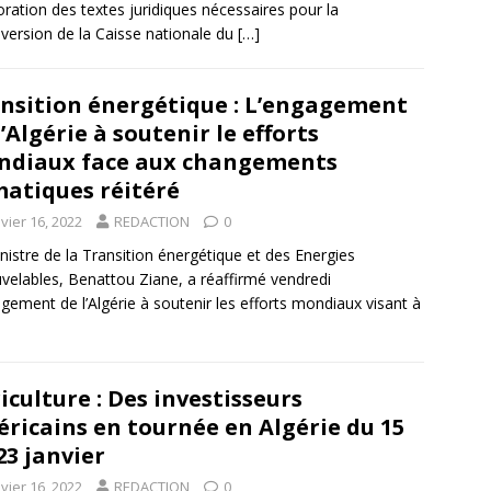
boration des textes juridiques nécessaires pour la
version de la Caisse nationale du
[…]
nsition énergétique : L’engagement
l’Algérie à soutenir le efforts
diaux face aux changements
matiques réitéré
vier 16, 2022
REDACTION
0
nistre de la Transition énergétique et des Energies
velables, Benattou Ziane, a réaffirmé vendredi
agement de l’Algérie à soutenir les efforts mondiaux visant à
iculture : Des investisseurs
ricains en tournée en Algérie du 15
23 janvier
vier 16, 2022
REDACTION
0