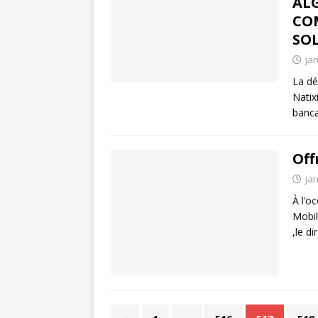
ALG
CO
SO
jan
La dé
Natixi
banca
Off
jan
À l’o
Mobil
,le d