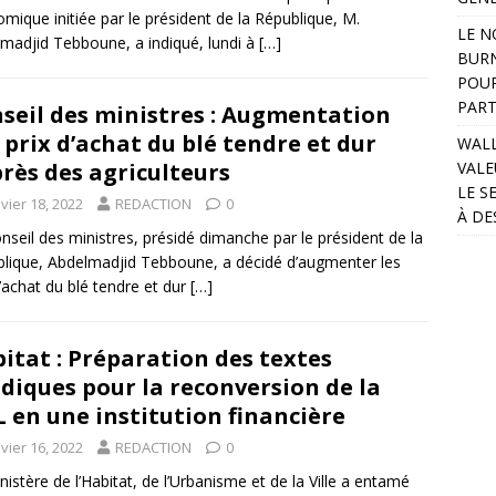
mique initiée par le président de la République, M.
LE N
madjid Tebboune, a indiqué, lundi à
[…]
BURN
POUR
PART
seil des ministres : Augmentation
 prix d’achat du blé tendre et dur
WALL
rès des agriculteurs
VALE
LE S
vier 18, 2022
REDACTION
0
À DE
nseil des ministres, présidé dimanche par le président de la
lique, Abdelmadjid Tebboune, a décidé d’augmenter les
d’achat du blé tendre et dur
[…]
itat : Préparation des textes
idiques pour la reconversion de la
 en une institution financière
vier 16, 2022
REDACTION
0
nistère de l’Habitat, de l’Urbanisme et de la Ville a entamé