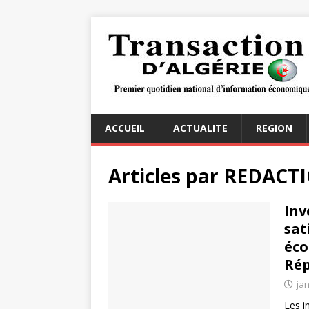
ACCUEIL
ACTUALITE
REGION
Articles par
REDACT
Inv
sat
éco
Rép
jan
Les i