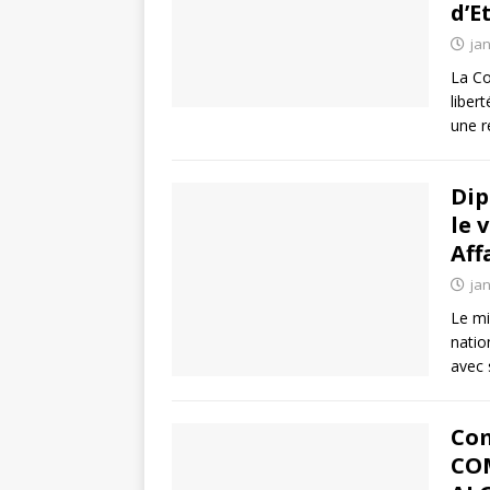
d’E
jan
La Co
liber
une r
Dip
le 
Aff
jan
Le mi
natio
avec 
Co
COM