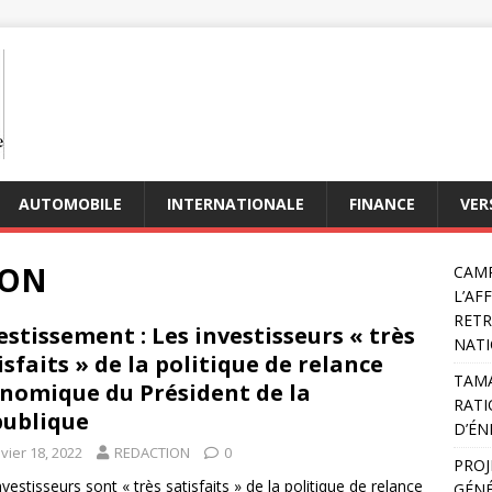
AUTOMOBILE
INTERNATIONALE
FINANCE
VER
ION
CAMP
L’AF
RETR
estissement : Les investisseurs « très
NATI
isfaits » de la politique de relance
TAMA
nomique du Président de la
RATI
ublique
D’ÉN
vier 18, 2022
REDACTION
0
PROJ
nvestisseurs sont « très satisfaits » de la politique de relance
GÉNÉ