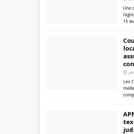
Une d
l’agr
15 au
Cou
loc
ass
con
jan
Les C
meill
compt
APN
tex
jud