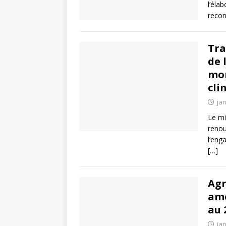
l’éla
recon
Tra
de 
mon
cli
jan
Le mi
renou
l’eng
[…]
Agr
amé
au 
jan