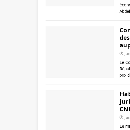
écono
Abdel
Con
des
aup
jan
Le Co
Répub
prix 
Hab
jur
CNL
jan
Le mi