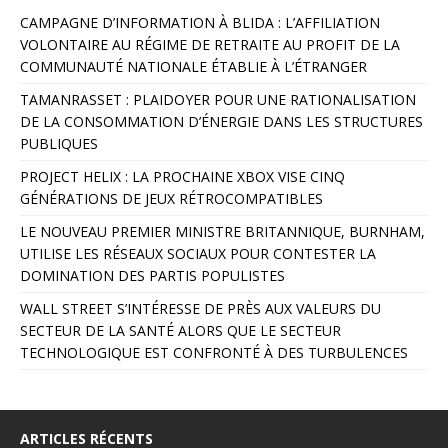
A
CAMPAGNE D’INFORMATION À BLIDA : L’AFFILIATION
l
VOLONTAIRE AU RÉGIME DE RETRAITE AU PROFIT DE LA
t
COMMUNAUTÉ NATIONALE ÉTABLIE À L’ÉTRANGER
e
r
TAMANRASSET : PLAIDOYER POUR UNE RATIONALISATION
n
DE LA CONSOMMATION D’ÉNERGIE DANS LES STRUCTURES
a
PUBLIQUES
t
PROJECT HELIX : LA PROCHAINE XBOX VISE CINQ
i
GÉNÉRATIONS DE JEUX RÉTROCOMPATIBLES
v
e
LE NOUVEAU PREMIER MINISTRE BRITANNIQUE, BURNHAM,
:
UTILISE LES RÉSEAUX SOCIAUX POUR CONTESTER LA
DOMINATION DES PARTIS POPULISTES
WALL STREET S’INTÉRESSE DE PRÈS AUX VALEURS DU
SECTEUR DE LA SANTÉ ALORS QUE LE SECTEUR
TECHNOLOGIQUE EST CONFRONTÉ À DES TURBULENCES
ARTICLES RÉCENTS