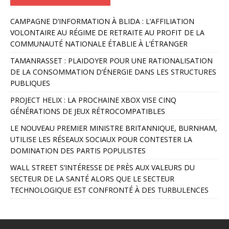
A
CAMPAGNE D’INFORMATION À BLIDA : L’AFFILIATION
l
VOLONTAIRE AU RÉGIME DE RETRAITE AU PROFIT DE LA
t
COMMUNAUTÉ NATIONALE ÉTABLIE À L’ÉTRANGER
e
r
TAMANRASSET : PLAIDOYER POUR UNE RATIONALISATION
n
DE LA CONSOMMATION D’ÉNERGIE DANS LES STRUCTURES
a
PUBLIQUES
t
PROJECT HELIX : LA PROCHAINE XBOX VISE CINQ
i
GÉNÉRATIONS DE JEUX RÉTROCOMPATIBLES
v
e
LE NOUVEAU PREMIER MINISTRE BRITANNIQUE, BURNHAM,
:
UTILISE LES RÉSEAUX SOCIAUX POUR CONTESTER LA
DOMINATION DES PARTIS POPULISTES
WALL STREET S’INTÉRESSE DE PRÈS AUX VALEURS DU
SECTEUR DE LA SANTÉ ALORS QUE LE SECTEUR
TECHNOLOGIQUE EST CONFRONTÉ À DES TURBULENCES