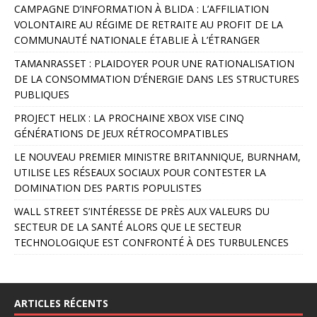
CAMPAGNE D’INFORMATION À BLIDA : L’AFFILIATION
l
VOLONTAIRE AU RÉGIME DE RETRAITE AU PROFIT DE LA
t
COMMUNAUTÉ NATIONALE ÉTABLIE À L’ÉTRANGER
e
r
TAMANRASSET : PLAIDOYER POUR UNE RATIONALISATION
n
DE LA CONSOMMATION D’ÉNERGIE DANS LES STRUCTURES
a
PUBLIQUES
t
PROJECT HELIX : LA PROCHAINE XBOX VISE CINQ
i
GÉNÉRATIONS DE JEUX RÉTROCOMPATIBLES
v
e
LE NOUVEAU PREMIER MINISTRE BRITANNIQUE, BURNHAM,
:
UTILISE LES RÉSEAUX SOCIAUX POUR CONTESTER LA
DOMINATION DES PARTIS POPULISTES
WALL STREET S’INTÉRESSE DE PRÈS AUX VALEURS DU
SECTEUR DE LA SANTÉ ALORS QUE LE SECTEUR
TECHNOLOGIQUE EST CONFRONTÉ À DES TURBULENCES
ARTICLES RÉCENTS