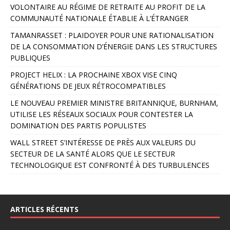
VOLONTAIRE AU RÉGIME DE RETRAITE AU PROFIT DE LA
t
COMMUNAUTÉ NATIONALE ÉTABLIE À L’ÉTRANGER
e
r
TAMANRASSET : PLAIDOYER POUR UNE RATIONALISATION
n
DE LA CONSOMMATION D’ÉNERGIE DANS LES STRUCTURES
a
PUBLIQUES
t
PROJECT HELIX : LA PROCHAINE XBOX VISE CINQ
i
GÉNÉRATIONS DE JEUX RÉTROCOMPATIBLES
v
e
LE NOUVEAU PREMIER MINISTRE BRITANNIQUE, BURNHAM,
:
UTILISE LES RÉSEAUX SOCIAUX POUR CONTESTER LA
DOMINATION DES PARTIS POPULISTES
WALL STREET S’INTÉRESSE DE PRÈS AUX VALEURS DU
SECTEUR DE LA SANTÉ ALORS QUE LE SECTEUR
TECHNOLOGIQUE EST CONFRONTÉ À DES TURBULENCES
ARTICLES RÉCENTS