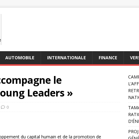
AUTOMOBILE
INTERNATIONALE
FINANCE
VER
ccompagne le
CAMP
L’AF
oung Leaders »
RETR
NATI
0
TAMA
RATI
D’ÉN
PROJ
oppement du capital humain et de la promotion de
GÉNÉ