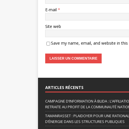
E-mail
*
Site web
Save my name, email, and website in this
A
l
t
ARTICLES RÉCENTS
e
r
CAMPAGNE D’INFORMATION À BLIDA : L’AFFILIAT
n
RETRAITE AU PROFIT DE LA COMMUNAUTÉ NATION
a
TAMANRASSET : PLAIDOYER POUR UNE RATIONA
t
D’ÉNERGIE DANS LES STRUCTURES PUBLIQUES
i