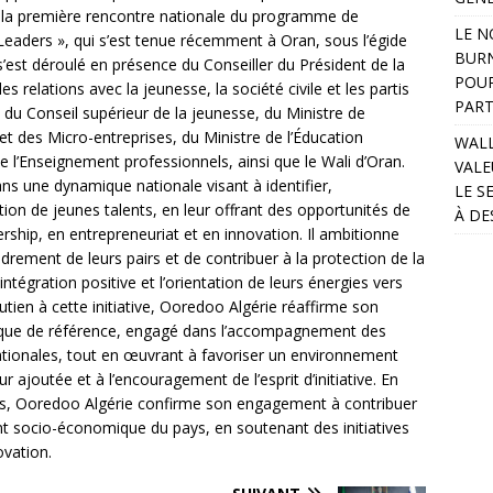
 la première rencontre nationale du programme de
LE N
Leaders », qui s’est tenue récemment à Oran, sous l’égide
BURN
’est déroulé en présence du Conseiller du Président de la
POUR
s relations avec la jeunesse, la société civile et les partis
PART
é du Conseil supérieur de la jeunesse, du Ministre de
et des Micro-entreprises, du Ministre de l’Éducation
WALL
de l’Enseignement professionnels, ainsi que le Wali d’Oran.
VALE
s une dynamique nationale visant à identifier,
LE S
on de jeunes talents, en leur offrant des opportunités de
À DE
hip, en entrepreneuriat et en innovation. Il ambitionne
drement de leurs pairs et de contribuer à la protection de la
intégration positive et l’orientation de leurs énergies vers
outien à cette initiative, Ooredoo Algérie réaffirme son
ique de référence, engagé dans l’accompagnement des
ationales, tout en œuvrant à favoriser un environnement
r ajoutée et à l’encouragement de l’esprit d’initiative. En
, Ooredoo Algérie confirme son engagement à contribuer
 socio-économique du pays, en soutenant des initiatives
ovation.