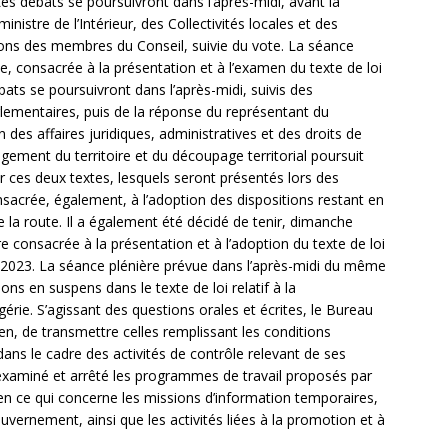
s débats se poursuivront dans l’après-midi, avant la
stre de l’Intérieur, des Collectivités locales et des
ions des membres du Conseil, suivie du vote. La séance
lle, consacrée à la présentation et à l’examen du texte de loi
ébats se poursuivront dans l’après-midi, suivis des
lementaires, puis de la réponse du représentant du
es affaires juridiques, administratives et des droits de
gement du territoire et du découpage territorial poursuit
r ces deux textes, lesquels seront présentés lors des
acrée, également, à l’adoption des dispositions restant en
e la route. Il a également été décidé de tenir, dimanche
 consacrée à la présentation et à l’adoption du texte de loi
e 2023. La séance plénière prévue dans l’après-midi du même
ons en suspens dans le texte de loi relatif à la
gérie. S’agissant des questions orales et écrites, le Bureau
en, de transmettre celles remplissant les conditions
ans le cadre des activités de contrôle relevant de ses
 examiné et arrêté les programmes de travail proposés par
ce qui concerne les missions d’information temporaires,
ernement, ainsi que les activités liées à la promotion et à