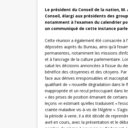
Le président du Conseil de la nation, M.
Conseil, élargi aux présidents des gro
notamment à l’examen du calendrier pour 
un communiqué de cette instance parle
Cette réunion a également été consacrée à l’é
déposées auprès du Bureau, ainsi qu’à l’exa
permanentes, notamment les missions d’infor
et à l’ancrage de la culture parlementaire. Lo
salué les décisions annoncées à l’issue du de
bénéfice des citoyennes et des citoyens. Par 
face aux dérives irresponsables et inacceptabl
qualifiant de « nouvelle dégradation dans le 
inappropriée et un recul préoccupant dans le
« des prises de position émanant de certains
leçons »n estimant qu’elles traduisent « l’es
crainte maladive vis-à-vis de l’Algérie ». S’ag
la période à venir, il a été décidé de reprend
avril en cours, avec la présentation et le déba