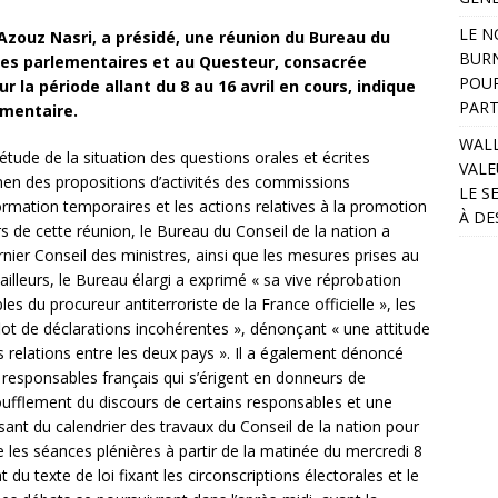
LE N
 Azouz Nasri, a présidé, une réunion du Bureau du
BURN
upes parlementaires et au Questeur, consacrée
POUR
la période allant du 8 au 16 avril en cours, indique
PART
mentaire.
WALL
tude de la situation des questions orales et écrites
VALE
men des propositions d’activités des commissions
LE S
mation temporaires et les actions relatives à la promotion
À DE
rs de cette réunion, le Bureau du Conseil de la nation a
rnier Conseil des ministres, ainsi que les mesures prises au
ailleurs, le Bureau élargi a exprimé « sa vive réprobation
es du procureur antiterroriste de la France officielle », les
flot de déclarations incohérentes », dénonçant « une attitude
s relations entre les deux pays ». Il a également dénoncé
 responsables français qui s’érigent en donneurs de
soufflement du discours de certains responsables et une
issant du calendrier des travaux du Conseil de la nation pour
re les séances plénières à partir de la matinée du mercredi 8
t du texte de loi fixant les circonscriptions électorales et le