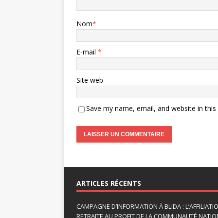
Nom
*
E-mail
*
Site web
Save my name, email, and website in this
A
l
t
ARTICLES RÉCENTS
e
r
CAMPAGNE D’INFORMATION À BLIDA : L’AFFILIAT
n
RETRAITE AU PROFIT DE LA COMMUNAUTÉ NATION