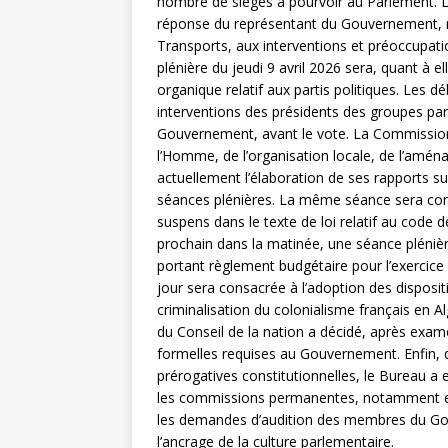
nombre de sièges à pourvoir au Parlement. Le
réponse du représentant du Gouvernement, mini
Transports, aux interventions et préoccupat
plénière du jeudi 9 avril 2026 sera, quant à e
organique relatif aux partis politiques. Les d
interventions des présidents des groupes par
Gouvernement, avant le vote. La Commission d
l’Homme, de l’organisation locale, de l’aména
actuellement l’élaboration de ses rapports su
séances plénières. La même séance sera cons
suspens dans le texte de loi relatif au code d
prochain dans la matinée, une séance plénière
portant règlement budgétaire pour l’exercic
jour sera consacrée à l’adoption des dispositi
criminalisation du colonialisme français en Al
du Conseil de la nation a décidé, après exam
formelles requises au Gouvernement. Enfin, d
prérogatives constitutionnelles, le Bureau a
les commissions permanentes, notamment en 
les demandes d’audition des membres du Gouv
l’ancrage de la culture parlementaire.