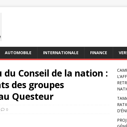
AUTOMOBILE
INTERNATIONALE
FINANCE
VER
du Conseil de la nation :
CAMP
L’AF
nts des groupes
RETR
NATI
 au Questeur
TAMA
RATI
0
D’ÉN
PROJ
GÉNÉ